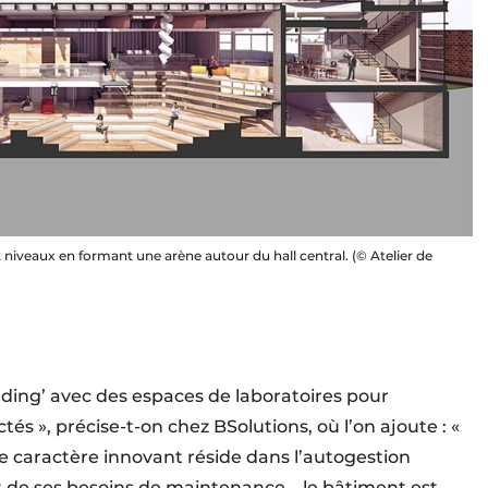
 2 niveaux en formant une arène autour du hall central. (© Atelier de
ding’ avec des espaces de laboratoires pour
és », précise-t-on chez BSolutions, où l’on ajoute : «
 le caractère innovant réside dans l’autogestion
t de ses besoins de maintenance – le bâtiment est