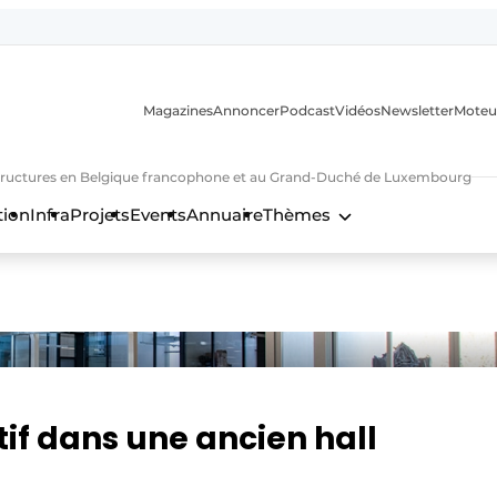
Magazines
Annoncer
Podcast
Vidéos
Newsletter
Moteu
nfrastructures en Belgique francophone et au Grand-Duché de Luxembourg
tion
Infra
Projets
Events
Annuaire
Thèmes
n
if dans une ancien hall