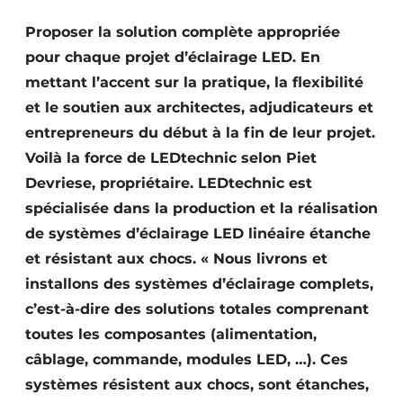
Termes et conditions
Proposer la solution complète appropriée
Video’s
pour chaque projet d’éclairage LED. En
mettant l’accent sur la pratique, la flexibilité
et le soutien aux architectes, adjudicateurs et
entrepreneurs du début à la fin de leur projet.
Construction bois
Voilà la force de LEDtechnic selon Piet
Contrôle d’accès
Devriese, propriétaire. LEDtechnic est
spécialisée dans la production et la réalisation
Éclairage
de systèmes d’éclairage LED linéaire étanche
et résistant aux chocs. « Nous livrons et
Fondations
installons des systèmes d’éclairage complets,
Façades
c’est-à-dire des solutions totales comprenant
toutes les composantes (alimentation,
Géotextiles
câblage, commande, modules LED, …). Ces
Infrastructures souterraines et égouttage
systèmes résistent aux chocs, sont étanches,