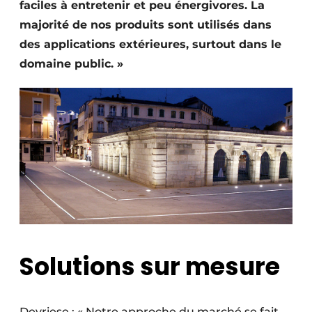
faciles à entretenir et peu énergivores. La
Protection solaire
majorité de nos produits sont utilisés dans
des applications extérieures, surtout dans le
Rénovation
domaine public. »
Sécurité incendie
Software
Techniques ferroviaires
Travaux ferroviaires
Solutions sur mesure
Devriese : « Notre approche du marché se fait