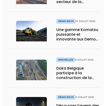
secteur de la
construction :
puissance, efficacité
et vision d’avenir
DEMO DAYS
14 JUILLET 2026
Une gamme Komatsu
puissante et
innovante aux Demo
Days 2026
NOUVELLES
9 JUILLET 2026
Doka Belgique
participe à la
construction de la
nouvelle écluse
d’Obourg
DEMO DAYS
9 JUILLET 2026
Découvrez l’avenir des