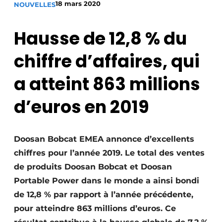
18 mars 2020
NOUVELLES
Termes et conditions
Video’s
Hausse de 12,8 % du
chiffre d’affaires, qui
Construction bois
a atteint 863 millions
Contrôle d’accès
d’euros en 2019
Éclairage
Doosan Bobcat EMEA annonce d’excellents
Fondations
chiffres pour l’année 2019. Le total des ventes
Façades
de produits Doosan Bobcat et Doosan
Portable Power dans le monde a ainsi bondi
Géotextiles
de 12,8 % par rapport à l’année précédente,
pour atteindre 863 millions d’euros. Ce
Infrastructures souterraines et égouttage