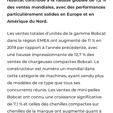
résultat contribue à la hausse globale de 7,2 %
Protection solaire
des ventes mondiales, avec des performances
particulièrement solides en Europe et en
Rénovation
Amérique du Nord.
Sécurité incendie
Les ventes totales d’unités de la gamme Bobcat
Software
dans la région EMEA ont augmenté de 11 % en
2019 par rapport à l’année précédente, avec
Techniques ferroviaires
une hausse impressionnante de 12,7 % des
ventes de chargeuses compactes Bobcat. Le
Travaux ferroviaires
constructeur est numéro un mondial dans
cette catégorie de machines, ayant vendu plus
de modèles de ce type que tous ses
concurrents réunis. Les ventes de mini-pelles
Bobcat ont connu une croissance significative
de 7,1 % et celles des chenilles compactes sur
chenilles de la marque ont augmenté quant à