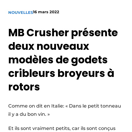
Termes et conditions
16 mars 2022
NOUVELLES
Video’s
MB Crusher présente
deux nouveaux
Construction bois
modèles de godets
Contrôle d’accès
cribleurs broyeurs à
Éclairage
rotors
Fondations
Façades
Comme on dit en Italie: « Dans le petit tonneau
Géotextiles
il y a du bon vin. »
Infrastructures souterraines et égouttage
Et ils sont vraiment petits, car ils sont conçus