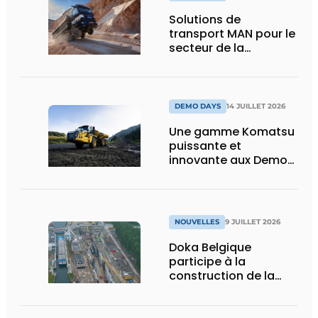
Solutions de
transport MAN pour le
secteur de la
construction :
puissance, efficacité
et vision d’avenir
DEMO DAYS
14 JUILLET 2026
Une gamme Komatsu
puissante et
innovante aux Demo
Days 2026
NOUVELLES
9 JUILLET 2026
Doka Belgique
participe à la
construction de la
nouvelle écluse
d’Obourg