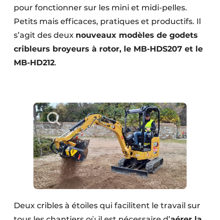
pour fonctionner sur les mini et midi-pelles.
Protection solaire
Petits mais efficaces, pratiques et productifs. Il
Rénovation
s’agit des deux
nouveaux modèles de godets
cribleurs broyeurs à rotor, le MB-HDS207 et le
Sécurité incendie
MB-HD212
.
Software
Techniques ferroviaires
Travaux ferroviaires
Deux cribles à étoiles qui facilitent le travail sur
tous les chantiers où il est nécessaire d’
aérer la