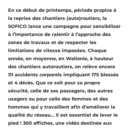
Termes et conditions
En ce début de printemps, période propice à
Video’s
la reprise des chantiers (auto)routiers, la
SOFICO lance une campagne pour sensibiliser
à l’importance de ralentir à l’approche des
zones de travaux et de respecter les
Construction bois
limitations de vitesse imposées. Chaque
Contrôle d’accès
année, en moyenne, en Wallonie, à hauteur
des chantiers autoroutiers, on relève encore
Éclairage
111 accidents corporels impliquant 175 blessés
et 4 décès. Que ce soit pour sa propre
Fondations
sécurité, celle de ses passagers, des autres
Façades
usagers ou pour celle des femmes et des
hommes qui y travaillent afin d’améliorer la
Géotextiles
qualité du réseau… Il est essentiel de lever le
Infrastructures souterraines et égouttage
pied ! 300 affiches, une vidéo destinée aux