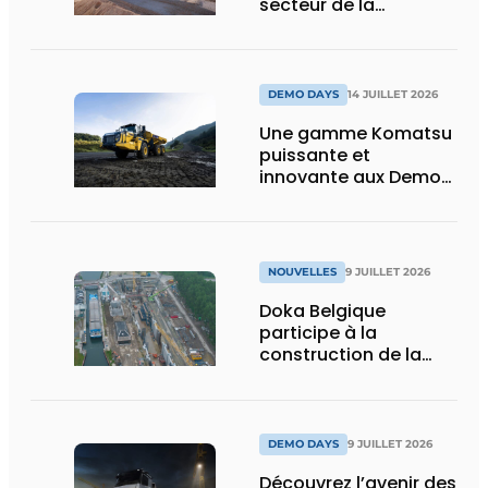
secteur de la
construction :
puissance, efficacité
et vision d’avenir
DEMO DAYS
14 JUILLET 2026
Une gamme Komatsu
puissante et
innovante aux Demo
Days 2026
NOUVELLES
9 JUILLET 2026
Doka Belgique
participe à la
construction de la
nouvelle écluse
d’Obourg
DEMO DAYS
9 JUILLET 2026
Découvrez l’avenir des