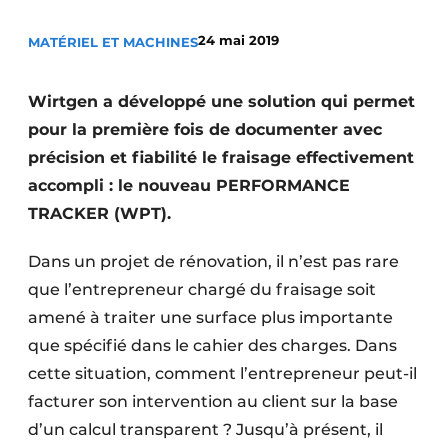
Termes et conditions
24 mai 2019
MATÉRIEL ET MACHINES
Video’s
Wirtgen a développé une solution qui permet
pour la première fois de documenter avec
Construction bois
précision et fiabilité le fraisage effectivement
accompli : le nouveau PERFORMANCE
Contrôle d’accès
TRACKER (WPT).
Éclairage
Dans un projet de rénovation, il n’est pas rare
Fondations
que l’entrepreneur chargé du fraisage soit
amené à traiter une surface plus importante
Façades
que spécifié dans le cahier des charges. Dans
cette situation, comment l’entrepreneur peut-il
Géotextiles
facturer son intervention au client sur la base
Infrastructures souterraines et égouttage
d’un calcul transparent ? Jusqu’à présent, il