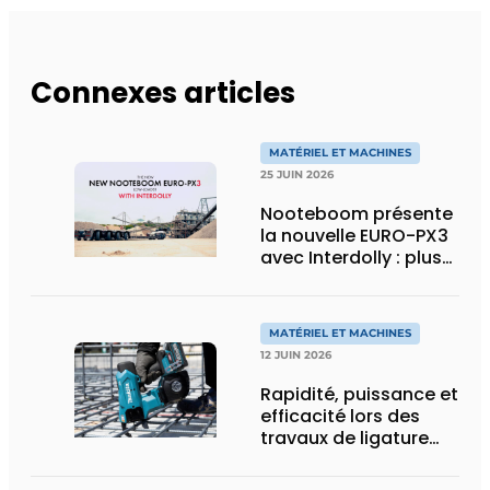
Connexes articles
MATÉRIEL ET MACHINES
25 JUIN 2026
Nooteboom présente
la nouvelle EURO-PX3
avec Interdolly : plus
de charge utile, plus
de flexibilité pour le
transport spécial
MATÉRIEL ET MACHINES
12 JUIN 2026
Rapidité, puissance et
efficacité lors des
travaux de ligature
d’acier d’armature