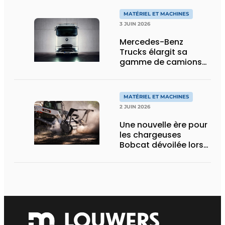
MATÉRIEL ET MACHINES
3 JUIN 2026
Mercedes-Benz
Trucks élargit sa
gamme de camions
électriques avec une
nouvelle variante
eActros Lowliner
MATÉRIEL ET MACHINES
2 JUIN 2026
Une nouvelle ère pour
les chargeuses
Bobcat dévoilée lors
des Demo Days 2026