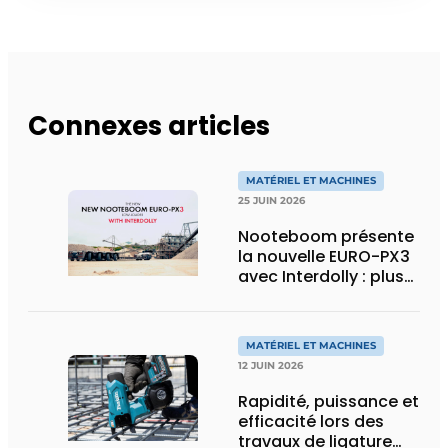
Connexes articles
MATÉRIEL ET MACHINES
25 JUIN 2026
Nooteboom présente
la nouvelle EURO-PX3
avec Interdolly : plus
de charge utile, plus
de flexibilité pour le
transport spécial
MATÉRIEL ET MACHINES
12 JUIN 2026
Rapidité, puissance et
efficacité lors des
travaux de ligature