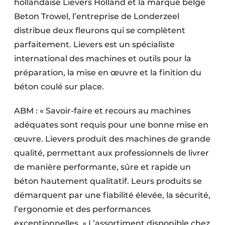
hollandaise Lievers Holland et la marque belge
Protection solaire
Beton Trowel, l’entreprise de Londerzeel
distribue deux fleurons qui se complètent
Rénovation
parfaitement. Lievers est un spécialiste
Sécurité incendie
international des machines et outils pour la
préparation, la mise en œuvre et la finition du
Software
béton coulé sur place.
Techniques ferroviaires
ABM : « Savoir-faire et recours au machines
Travaux ferroviaires
adéquates sont requis pour une bonne mise en
œuvre. Lievers produit des machines de grande
qualité, permettant aux professionnels de livrer
de manière performante, sûre et rapide un
béton hautement qualitatif. Leurs produits se
démarquent par une fiabilité élevée, la sécurité,
l’ergonomie et des performances
exceptionnelles. » L’assortiment disponible chez