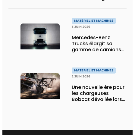
d’acier d’armature
MATÉRIEL ET MACHINES
3 JUIN 2026
Mercedes-Benz
Trucks élargit sa
gamme de camions
électriques avec une
nouvelle variante
eActros Lowliner
MATÉRIEL ET MACHINES
2 JUIN 2026
Une nouvelle ère pour
les chargeuses
Bobcat dévoilée lors
des Demo Days 2026