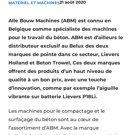
21 août 2020
MATÉRIEL ET MACHINES
Termes et conditions
Video’s
Alle Bouw Machines (ABM) est connu en
Belgique comme spécialiste des machines
pour le travail du béton. ABM est d’ailleurs le
distributeur exclusif au Belux des deux
Construction bois
marques de pointe dans ce secteur, Lievers
Contrôle d’accès
Holland et Beton Trowel, Ces deux marques
offrent des produits d’un haut niveau de
Éclairage
qualité à un bon prix, avec une touche
Fondations
d’innovation, comme par exemple l’aiguille
vibrante sur batterie Lievers P18Li.
Façades
Les machines pour le compactage et le
Géotextiles
surfaçage du béton sont au cœur de
Infrastructures souterraines et égouttage
l’assortiment d’ABM. Avec la marque