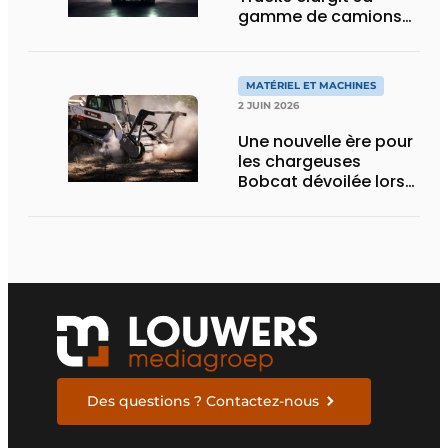
gamme de camions
électriques avec une
nouvelle variante
eActros Lowliner
MATÉRIEL ET MACHINES
2 JUIN 2026
Une nouvelle ère pour
les chargeuses
Bobcat dévoilée lors
des Demo Days 2026
Des questions ? Contactez-nous