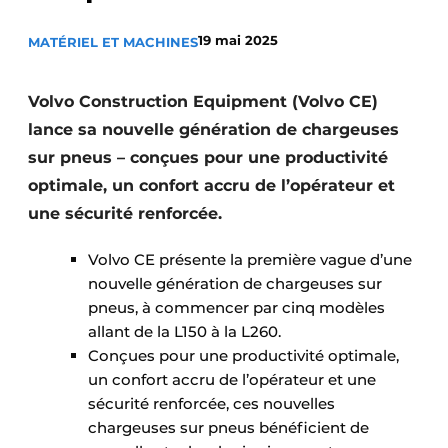
Termes et conditions
19 mai 2025
MATÉRIEL ET MACHINES
Video’s
Volvo Construction Equipment (Volvo CE)
lance sa nouvelle génération de chargeuses
Construction bois
sur pneus – conçues pour une productivité
optimale, un confort accru de l’opérateur et
Contrôle d’accès
une sécurité renforcée.
Éclairage
Volvo CE présente la première vague d’une
nouvelle génération de chargeuses sur
Fondations
pneus, à commencer par cinq modèles
allant de la L150 à la L260.
Façades
Conçues pour une productivité optimale,
Géotextiles
un confort accru de l’opérateur et une
sécurité renforcée, ces nouvelles
Infrastructures souterraines et égouttage
chargeuses sur pneus bénéficient de