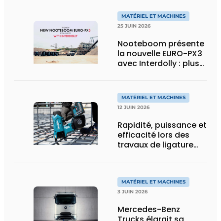
MATÉRIEL ET MACHINES
25 JUIN 2026
Nooteboom présente
la nouvelle EURO-PX3
avec Interdolly : plus
de charge utile, plus
de flexibilité pour le
transport spécial
MATÉRIEL ET MACHINES
12 JUIN 2026
Rapidité, puissance et
efficacité lors des
travaux de ligature
d’acier d’armature
MATÉRIEL ET MACHINES
3 JUIN 2026
Mercedes-Benz
Trucks élargit sa