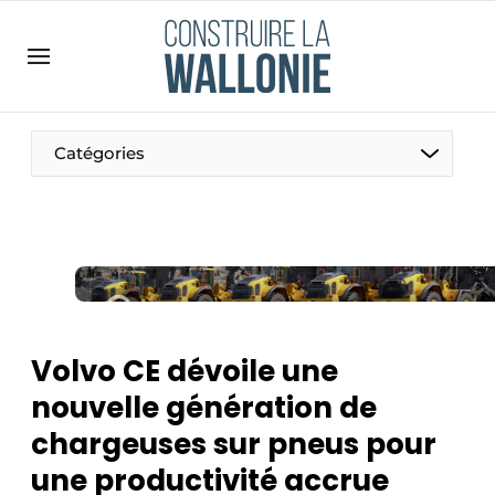
Contact
Contact direct
Emploi
Catégories
Enregistrer une offre d’emploi
Entreprises
Merci de votre inscription
S’inscrire
Home
Meest gelezen
Newsletter
Volvo CE dévoile une
Podcasts
nouvelle génération de
Privacy / Cookie statement
chargeuses sur pneus pour
S’inscrire à l’événement
une productivité accrue
S’inscrire