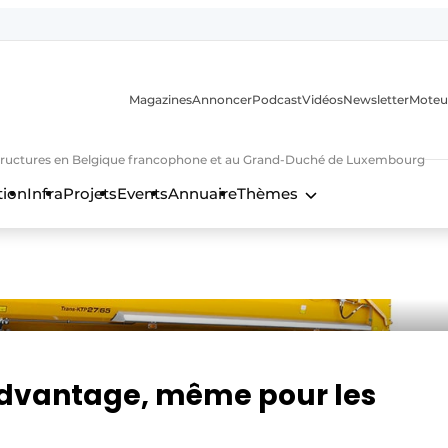
Magazines
Annoncer
Podcast
Vidéos
Newsletter
Moteu
nfrastructures en Belgique francophone et au Grand-Duché de Luxembourg
tion
Infra
Projets
Events
Annuaire
Thèmes
n
’Advantage, même pour les