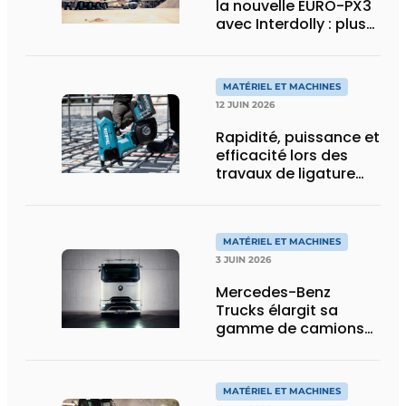
la nouvelle EURO-PX3
avec Interdolly : plus
de charge utile, plus
de flexibilité pour le
transport spécial
MATÉRIEL ET MACHINES
12 JUIN 2026
Rapidité, puissance et
efficacité lors des
travaux de ligature
d’acier d’armature
MATÉRIEL ET MACHINES
3 JUIN 2026
Mercedes-Benz
Trucks élargit sa
gamme de camions
électriques avec une
nouvelle variante
eActros Lowliner
MATÉRIEL ET MACHINES