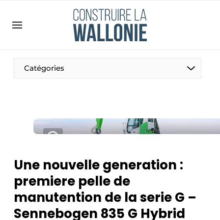
Contact
Contact direct
Emploi
Catégories
Enregistrer une offre d’emploi
Entreprises
Merci de votre inscription
S’inscrire
Home
Meest gelezen
Newsletter
Une nouvelle generation :
Podcasts
premiere pelle de
Privacy / Cookie statement
manutention de la serie G –
S’inscrire à l’événement
Sennebogen 835 G Hybrid
S’inscrire