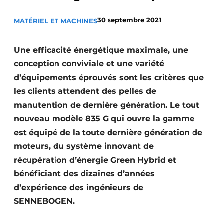
Termes et conditions
30 septembre 2021
MATÉRIEL ET MACHINES
Video’s
Une efficacité énergétique maximale, une
conception conviviale et une variété
Construction bois
d’équipements éprouvés sont les critères que
les clients attendent des pelles de
Contrôle d’accès
manutention de dernière génération. Le tout
nouveau modèle 835 G qui ouvre la gamme
Éclairage
est équipé de la toute dernière génération de
Fondations
moteurs, du système innovant de
récupération d’énergie Green Hybrid et
Façades
bénéficiant des dizaines d’années
Géotextiles
d’expérience des ingénieurs de
SENNEBOGEN.
Infrastructures souterraines et égouttage