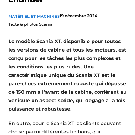
Termes et conditions
19 décembre 2024
MATÉRIEL ET MACHINES
Video’s
Texte & photos Scania
Le modèle Scania XT, disponible pour toutes
Construction bois
les versions de cabine et tous les moteurs, est
conçu pour les tâches les plus complexes et
Contrôle d’accès
les conditions les plus rudes. Une
Éclairage
caractéristique unique du Scania XT est le
pare-chocs extrêmement robuste qui dépasse
Fondations
de 150 mm à l’avant de la cabine, conférant au
Façades
véhicule un aspect solide, qui dégage à la fois
puissance et robustesse.
Géotextiles
En outre, pour le Scania XT les clients peuvent
Infrastructures souterraines et égouttage
choisir parmi différentes finitions, qui