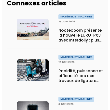
Connexes articles
MATÉRIEL ET MACHINES
25 JUIN 2026
Nooteboom présente
la nouvelle EURO-PX3
avec Interdolly : plus
de charge utile, plus
de flexibilité pour le
transport spécial
MATÉRIEL ET MACHINES
12 JUIN 2026
Rapidité, puissance et
efficacité lors des
travaux de ligature
d’acier d’armature
MATÉRIEL ET MACHINES
3 JUIN 2026