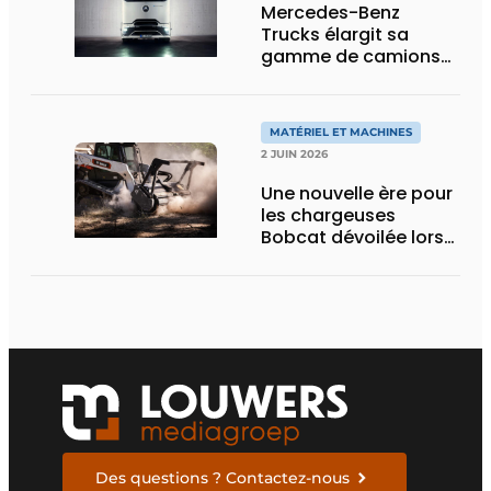
Mercedes-Benz
Trucks élargit sa
gamme de camions
électriques avec une
nouvelle variante
eActros Lowliner
MATÉRIEL ET MACHINES
2 JUIN 2026
Une nouvelle ère pour
les chargeuses
Bobcat dévoilée lors
des Demo Days 2026
Des questions ? Contactez-nous