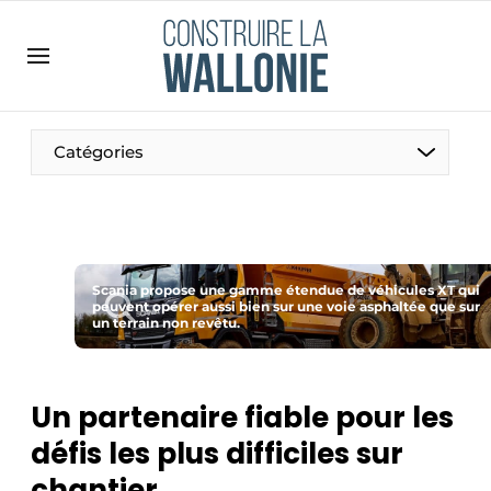
Contact
Contact direct
Emploi
Catégories
Enregistrer une offre d’emploi
Entreprises
Merci de votre inscription
S’inscrire
Home
Meest gelezen
Scania propose une gamme étendue de véhicules XT qui
peuvent opérer aussi bien sur une voie asphaltée que sur
un terrain non revêtu.
Newsletter
Podcasts
Privacy / Cookie statement
Un partenaire fiable pour les
S’inscrire à l’événement
défis les plus difficiles sur
S’inscrire
chantier