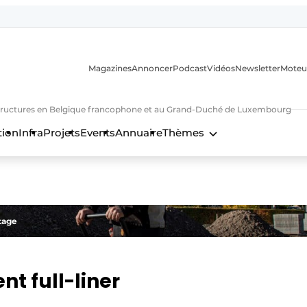
Magazines
Annoncer
Podcast
Vidéos
Newsletter
Moteu
nfrastructures en Belgique francophone et au Grand-Duché de Luxembourg
tion
Infra
Projets
Events
Annuaire
Thèmes
n
tage
t full-liner