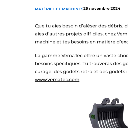
Termes et conditions
25 novembre 2024
MATÉRIEL ET MACHINES
Video’s
Que tu aies besoin d’aléser des débris, 
aies d’autres projets difficiles, chez Ve
machine et tes besoins en matière d’ex
La gamme VemaTec offre un vaste choix 
besoins spécifiques. Tu trouveras des g
curage, des godets rétro et des godets
www.vematec.com
.