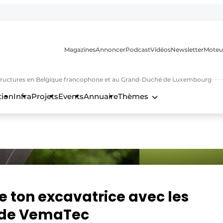
Magazines
Annoncer
Podcast
Vidéos
Newsletter
Moteu
nfrastructures en Belgique francophone et au Grand-Duché de Luxembourg
tion
Infra
Projets
Events
Annuaire
Thèmes
n
de ton excavatrice avec les
 de VemaTec