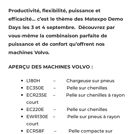
Termes et conditions
Productivité, flexibilité, puissance et
Video’s
efficacité… c’est le thème des Matexpo Demo
Days les 3 et 4 septembre. Découvrez par
vous-même la combinaison parfaite de
puissance et de confort qu’offrent nos
Construction bois
machines Volvo.
Contrôle d’accès
APERÇU DES MACHINES VOLVO :
Éclairage
L180H – Chargeuse sur pneus
Fondations
EC350E – Pelle sur chenilles
ECR235E – Pelle sur chenilles à rayon
Façades
court
EC220E – Pelle sur chenilles
Géotextiles
EWR130E – Pelle sur pneus à rayon
court
Infrastructures souterraines et égouttage
ECR58F – Pelle compacte sur