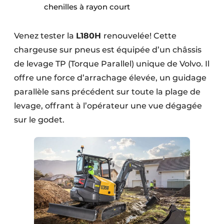
chenilles à rayon court
Protection solaire
Rénovation
Venez tester la
L180H
renouvelée! Cette
chargeuse sur pneus est équipée d’un châssis
Sécurité incendie
de levage TP (Torque Parallel) unique de Volvo. Il
Software
offre une force d’arrachage élevée, un guidage
parallèle sans précédent sur toute la plage de
Techniques ferroviaires
levage, offrant à l’opérateur une vue dégagée
sur le godet.
Travaux ferroviaires