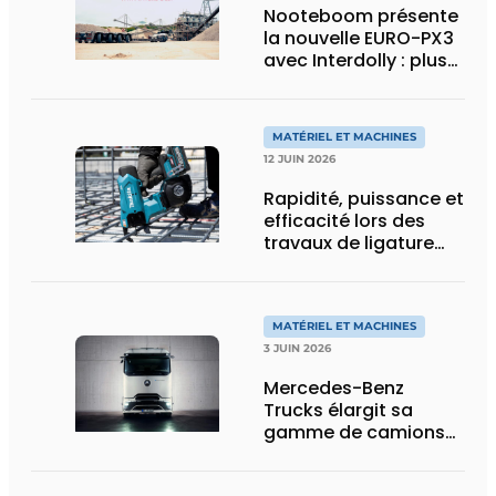
Nooteboom présente
la nouvelle EURO-PX3
avec Interdolly : plus
de charge utile, plus
de flexibilité pour le
transport spécial
MATÉRIEL ET MACHINES
12 JUIN 2026
Rapidité, puissance et
efficacité lors des
travaux de ligature
d’acier d’armature
MATÉRIEL ET MACHINES
3 JUIN 2026
Mercedes-Benz
Trucks élargit sa
gamme de camions
électriques avec une
nouvelle variante