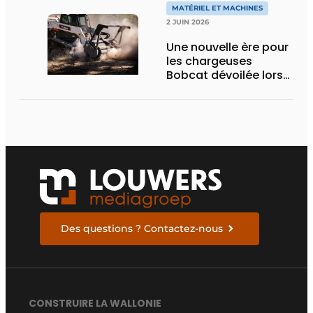
eActros Lowliner
MATÉRIEL ET MACHINES
2 JUIN 2026
Une nouvelle ère pour
les chargeuses
Bobcat dévoilée lors
des Demo Days 2026
Des questions ? Contactez-nous
CONSTRUIRE LA WALLONIE