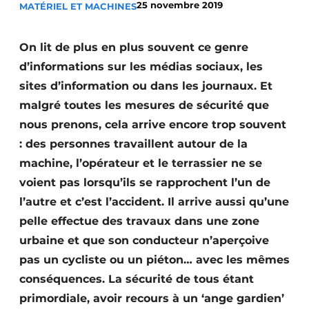
25 novembre 2019
MATÉRIEL ET MACHINES
Termes et conditions
Video’s
On lit de plus en plus souvent ce genre
d’informations sur les médias sociaux, les
sites d’information ou dans les journaux. Et
malgré toutes les mesures de sécurité que
Construction bois
nous prenons, cela arrive encore trop souvent
Contrôle d’accès
: des personnes travaillent autour de la
machine, l’opérateur et le terrassier ne se
Éclairage
voient pas lorsqu’ils se rapprochent l’un de
Fondations
l’autre et c’est l’accident. Il arrive aussi qu’une
pelle effectue des travaux dans une zone
Façades
urbaine et que son conducteur n’aperçoive
pas un cycliste ou un piéton… avec les mêmes
Géotextiles
conséquences. La sécurité de tous étant
Infrastructures souterraines et égouttage
primordiale, avoir recours à un ‘ange gardien’