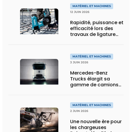
transport spécial
MATÉRIEL ET MACHINES
12 JUIN 2026
Rapidité, puissance et
efficacité lors des
travaux de ligature
d’acier d’armature
MATÉRIEL ET MACHINES
3 JUIN 2026
Mercedes-Benz
Trucks élargit sa
gamme de camions
électriques avec une
nouvelle variante
eActros Lowliner
MATÉRIEL ET MACHINES
2 JUIN 2026
Une nouvelle ère pour
les chargeuses