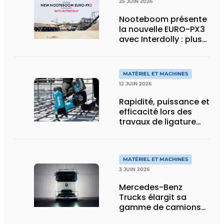
25 JUIN 2026
Nooteboom présente
la nouvelle EURO-PX3
avec Interdolly : plus
de charge utile, plus
de flexibilité pour le
transport spécial
MATÉRIEL ET MACHINES
12 JUIN 2026
Rapidité, puissance et
efficacité lors des
travaux de ligature
d’acier d’armature
MATÉRIEL ET MACHINES
3 JUIN 2026
Mercedes-Benz
Trucks élargit sa
gamme de camions
électriques avec une