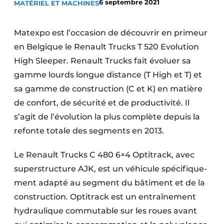
6 septembre 2021
MATÉRIEL ET MACHINES
Termes et conditions
Video’s
Matexpo est l’occasion de découvrir en primeur
en Belgique le Renault Trucks T 520 Evolution
High Sleeper. Renault Trucks fait évoluer sa
gamme lourds longue distance (T High et T) et
Construction bois
sa gamme de construction (C et K) en matière
Contrôle d’accès
de confort, de sécurité et de productivité. Il
s’agit de l’évolution la plus complète depuis la
Éclairage
refonte totale des segments en 2013.
Fondations
Le Renault Trucks C 480 6×4 Optitrack, avec
Façades
super­structure AJK, est un véhicule spécifique­
ment adapté au segment du bâtiment et de la
Géotextiles
construction. Optitrack est un entraîne­ment
hydrau­lique commutable sur les roues avant
Infrastructures souterraines et égouttage