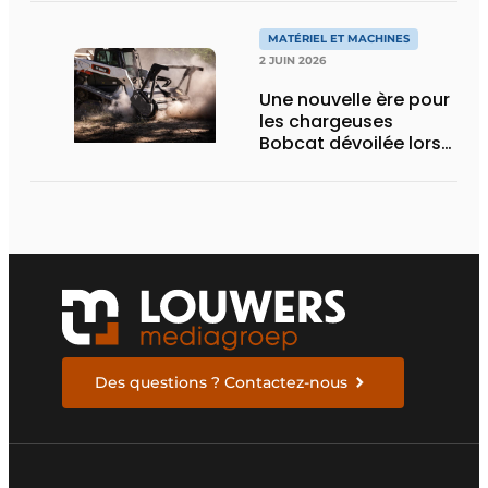
nouvelle variante
eActros Lowliner
MATÉRIEL ET MACHINES
2 JUIN 2026
Une nouvelle ère pour
les chargeuses
Bobcat dévoilée lors
des Demo Days 2026
Des questions ? Contactez-nous