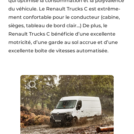
qui optimise la consom­mation et la polyva­lence
Protection solaire
du véhicule. Le Renault Trucks C est extrême­
ment confor­table pour le conducteur (cabine,
Rénovation
sièges, tableau de bord clair…) De plus, le
Sécurité incendie
Renault Trucks C bénéficie d’une excellente
motricité, d’une garde au sol accrue et d’une
Software
excellente boîte de vitesses automatisée.
Techniques ferroviaires
Travaux ferroviaires