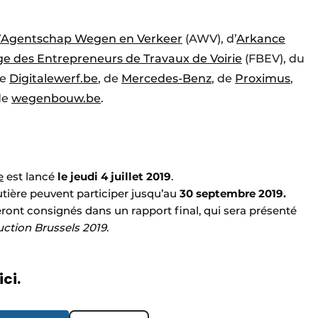
l’Agentschap Wegen en Verkeer
(AWV), d’
Arkance
ge des Entrepreneurs de Travaux de Voirie
(FBEV), du
de
Digitalewerf.be
, de
Mercedes-Benz
, de
Proximus
,
de
wegenbouw.be
.
e
est lancé
le jeudi 4 juillet 2019
.
utière peuvent participer jusqu’au
30 septembre 2019.
ront consignés dans un rapport final, qui sera présenté
uction Brussels 2019
.
ici.