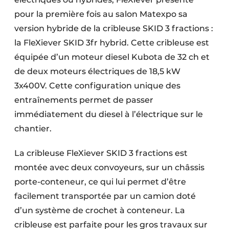
Protection solaire
pour la première fois au salon Matexpo sa
version hybride de la cribleuse SKID 3 fractions :
Rénovation
la FleXiever SKID 3fr hybrid. Cette cribleuse est
Sécurité incendie
équipée d’un moteur diesel Kubota de 32 ch et
de deux moteurs électriques de 18,5 kW
Software
3x400V. Cette configuration unique des
entraînements permet de passer
Techniques ferroviaires
immédiatement du diesel à l’électrique sur le
Travaux ferroviaires
chantier.
La cribleuse FleXiever SKID 3 fractions est
montée avec deux convoyeurs, sur un châssis
porte-conteneur, ce qui lui permet d’être
facilement transportée par un camion doté
d’un système de crochet à conteneur. La
cribleuse est parfaite pour les gros travaux sur