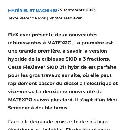
Termes et conditions
25 septembre 2023
MATÉRIEL ET MACHINES
Video’s
Texte Pieter de Mos | Photos FleXiever
FleXiever présente deux nouveautés
intéressantes à MATEXPO. La première est
Construction bois
une grande première, à savoir la version
Contrôle d’accès
hybride de la cribleuse SKID à 3 fractions.
Cette FleXiever SKID 3fr hybride est parfaite
Éclairage
pour les gros travaux sur site, où elle peut
rapidement passer du diesel à l’électrique et
Fondations
vice-versa. La deuxième nouveauté de
Façades
MATEXPO suivra plus tard. Il s’agit d’un Mini
Screener à double tamis.
Géotextiles
Face à la demande croissante de solutions
Infrastructures souterraines et égouttage
électriques ou hybrides, FleXiever présente