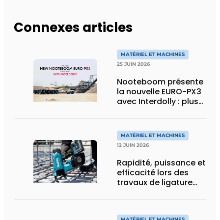
Connexes articles
MATÉRIEL ET MACHINES
25 JUIN 2026
Nooteboom présente
la nouvelle EURO-PX3
avec Interdolly : plus
de charge utile, plus
de flexibilité pour le
transport spécial
MATÉRIEL ET MACHINES
12 JUIN 2026
Rapidité, puissance et
efficacité lors des
travaux de ligature
d’acier d’armature
MATÉRIEL ET MACHINES