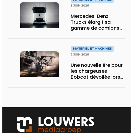
3 JUIN 2026
Mercedes-Benz
Trucks élargit sa
gamme de camions
électriques avec une
nouvelle variante
eActros Lowliner
MATÉRIEL ET MACHINES
2 JUIN 2026
Une nouvelle ère pour
les chargeuses
Bobcat dévoilée lors
des Demo Days 2026