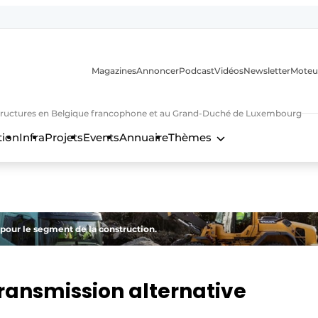
Magazines
Annoncer
Podcast
Vidéos
Newsletter
Moteu
nfrastructures en Belgique francophone et au Grand-Duché de Luxembourg
tion
Infra
Projets
Events
Annuaire
Thèmes
n
 pour le segment de la construction.
ransmission alternative