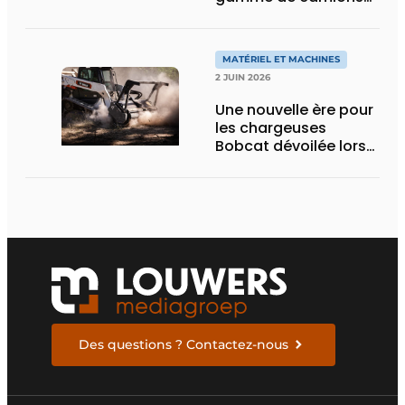
électriques avec une
nouvelle variante
eActros Lowliner
MATÉRIEL ET MACHINES
2 JUIN 2026
Une nouvelle ère pour
les chargeuses
Bobcat dévoilée lors
des Demo Days 2026
Des questions ? Contactez-nous