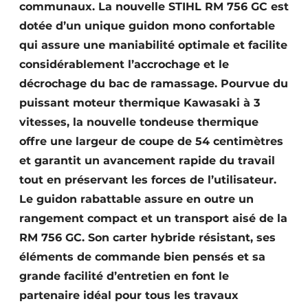
communaux. La nouvelle STIHL RM 756 GC est
Protection solaire
dotée d’un unique guidon mono confortable
Rénovation
qui assure une maniabilité optimale et facilite
considérablement l’accrochage et le
Sécurité incendie
décrochage du bac de ramassage. Pourvue du
puissant moteur thermique Kawasaki à 3
Software
vitesses, la nouvelle tondeuse thermique
Techniques ferroviaires
offre une largeur de coupe de 54 centimètres
et garantit un avancement rapide du travail
Travaux ferroviaires
tout en préservant les forces de l’utilisateur.
Le guidon rabattable assure en outre un
rangement compact et un transport aisé de la
RM 756 GC. Son carter hybride résistant, ses
éléments de commande bien pensés et sa
grande facilité d’entretien en font le
partenaire idéal pour tous les travaux