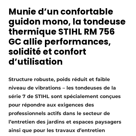
Termes et conditions
Munie d’un confortable
Video’s
guidon mono, la tondeuse
thermique STIHL RM 756
GC allie performances,
Construction bois
solidité et confort
d’utilisation
Contrôle d’accès
Éclairage
Structure robuste, poids réduit et faible
Fondations
niveau de vibrations – les tondeuses de la
série 7 de STIHL sont spécialement conçues
Façades
pour répondre aux exigences des
professionnels actifs dans le secteur de
Géotextiles
l’entretien des jardins et espaces paysagers
Infrastructures souterraines et égouttage
ainsi que pour les travaux d’entretien