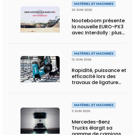
MATÉRIEL ET MACHINES
25 JUIN 2026
Nooteboom présente
la nouvelle EURO-PX3
avec Interdolly : plus
de charge utile, plus
de flexibilité pour le
transport spécial
MATÉRIEL ET MACHINES
12 JUIN 2026
Rapidité, puissance et
efficacité lors des
travaux de ligature
d’acier d’armature
MATÉRIEL ET MACHINES
3 JUIN 2026
Mercedes-Benz
Trucks élargit sa
gamme de camions