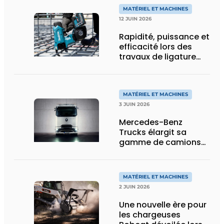
transport spécial
MATÉRIEL ET MACHINES
12 JUIN 2026
Rapidité, puissance et
efficacité lors des
travaux de ligature
d’acier d’armature
MATÉRIEL ET MACHINES
3 JUIN 2026
Mercedes-Benz
Trucks élargit sa
gamme de camions
électriques avec une
nouvelle variante
eActros Lowliner
MATÉRIEL ET MACHINES
2 JUIN 2026
Une nouvelle ère pour
les chargeuses