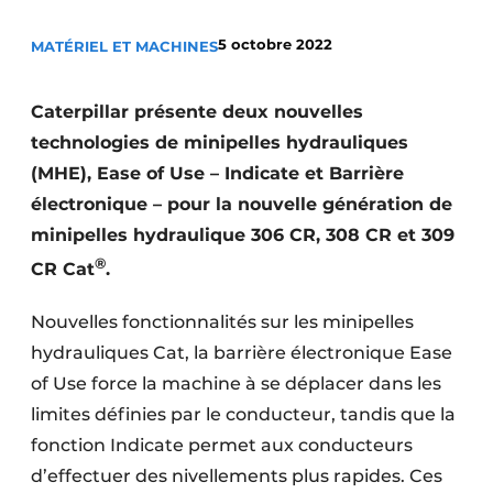
Termes et conditions
5 octobre 2022
MATÉRIEL ET MACHINES
Video’s
Caterpillar présente deux nouvelles
technologies de minipelles hydrauliques
Construction bois
(MHE), Ease of Use – Indicate et Barrière
électronique – pour la nouvelle génération de
Contrôle d’accès
minipelles hydraulique 306 CR, 308 CR et 309
®
Éclairage
CR Cat
.
Fondations
Nouvelles fonctionnalités sur les minipelles
hydrauliques Cat, la barrière électronique Ease
Façades
of Use force la machine à se déplacer dans les
limites définies par le conducteur, tandis que la
Géotextiles
fonction Indicate permet aux conducteurs
Infrastructures souterraines et égouttage
d’effectuer des nivellements plus rapides. Ces