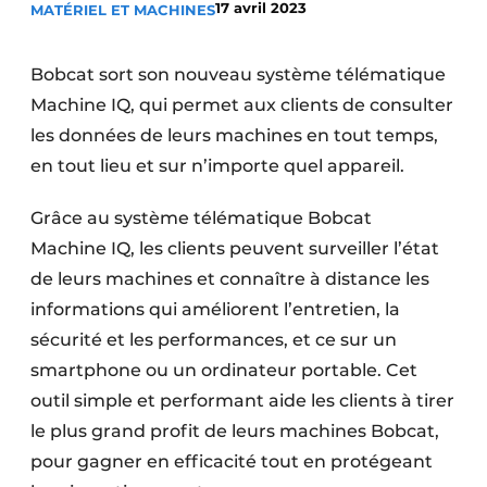
17 avril 2023
MATÉRIEL ET MACHINES
Termes et conditions
Video’s
Bobcat sort son nouveau système télématique
Machine IQ, qui permet aux clients de consulter
les données de leurs machines en tout temps,
en tout lieu et sur n’importe quel appareil.
Construction bois
Contrôle d’accès
Grâce au système télématique Bobcat
Machine IQ, les clients peuvent surveiller l’état
Éclairage
de leurs machines et connaître à distance les
informations qui améliorent l’entretien, la
Fondations
sécurité et les performances, et ce sur un
Façades
smartphone ou un ordinateur portable. Cet
outil simple et performant aide les clients à tirer
Géotextiles
le plus grand profit de leurs machines Bobcat,
Infrastructures souterraines et égouttage
pour gagner en efficacité tout en protégeant