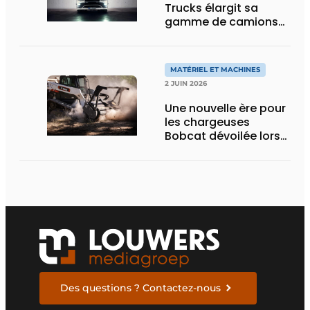
Trucks élargit sa
gamme de camions
électriques avec une
nouvelle variante
eActros Lowliner
MATÉRIEL ET MACHINES
2 JUIN 2026
Une nouvelle ère pour
les chargeuses
Bobcat dévoilée lors
des Demo Days 2026
Des questions ? Contactez-nous