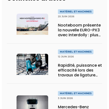
MATÉRIEL ET MACHINES
25 JUIN 2026
Nooteboom présente
la nouvelle EURO-PX3
avec Interdolly : plus
de charge utile, plus
de flexibilité pour le
transport spécial
MATÉRIEL ET MACHINES
12 JUIN 2026
Rapidité, puissance et
efficacité lors des
travaux de ligature
d’acier d’armature
MATÉRIEL ET MACHINES
3 JUIN 2026
Mercedes-Benz