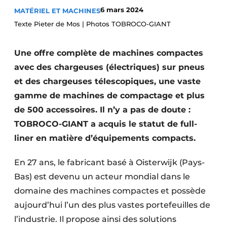
6 mars 2024
MATÉRIEL ET MACHINES
Termes et conditions
Texte Pieter de Mos | Photos TOBROCO-GIANT
Video’s
Une offre complète de machines compactes
avec des chargeuses (électriques) sur pneus
Construction bois
et des chargeuses télescopiques, une vaste
gamme de machines de compactage et plus
Contrôle d’accès
de 500 accessoires. Il n’y a pas de doute :
Éclairage
TOBROCO-GIANT a acquis le statut de full-
liner en matière d’équipements compacts.
Fondations
En 27 ans, le fabricant basé à Oisterwijk (Pays-
Façades
Bas) est devenu un acteur mondial dans le
domaine des machines compactes et possède
Géotextiles
aujourd’hui l’un des plus vastes portefeuilles de
Infrastructures souterraines et égouttage
l’industrie. Il propose ainsi des solutions