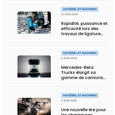
de flexibilité pour le
transport spécial
MATÉRIEL ET MACHINES
12 JUIN 2026
Rapidité, puissance et
efficacité lors des
travaux de ligature
d’acier d’armature
MATÉRIEL ET MACHINES
3 JUIN 2026
Mercedes-Benz
Trucks élargit sa
gamme de camions
électriques avec une
nouvelle variante
eActros Lowliner
MATÉRIEL ET MACHINES
2 JUIN 2026
Une nouvelle ère pour
les chargeuses