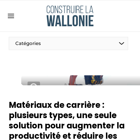
Contact
Contact direct
Emploi
Catégories
Enregistrer une offre d’emploi
Entreprises
Merci de votre inscription
S’inscrire
Home
Meest gelezen
Newsletter
Matériaux de carrière :
Podcasts
plusieurs types, une seule
Privacy / Cookie statement
solution pour augmenter la
S’inscrire à l’événement
productivité et réduire les
S’inscrire