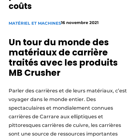
coûts
Termes et conditions
Video’s
16 novembre 2021
MATÉRIEL ET MACHINES
Un tour du monde des
Construction bois
matériaux de carrière
traités avec les produits
Contrôle d’accès
MB Crusher
Éclairage
Fondations
Parler des carrières et de leurs matériaux, c’est
voyager dans le monde entier. Des
Façades
spectaculaires et mondialement connues
Géotextiles
carrières de Carrare aux elliptiques et
pittoresques carrières de cuivre, les carrières
Infrastructures souterraines et égouttage
sont une source de ressources importantes