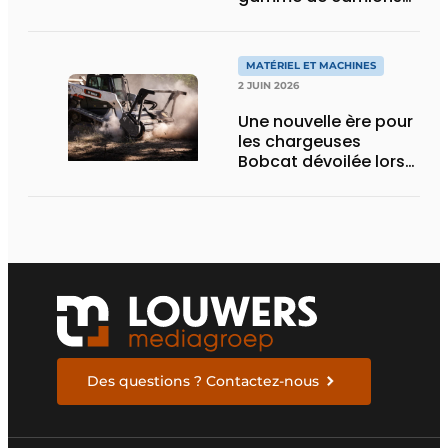
électriques avec une
nouvelle variante
eActros Lowliner
MATÉRIEL ET MACHINES
2 JUIN 2026
Une nouvelle ère pour
les chargeuses
Bobcat dévoilée lors
des Demo Days 2026
Des questions ? Contactez-nous