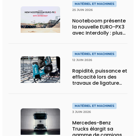
MATÉRIEL ET MACHINES
25 JUIN 2026
Nooteboom présente
la nouvelle EURO-PX3
avec Interdolly : plus
de charge utile, plus
de flexibilité pour le
transport spécial
MATÉRIEL ET MACHINES
12 JUIN 2026
Rapidité, puissance et
efficacité lors des
travaux de ligature
d’acier d’armature
MATÉRIEL ET MACHINES
3 JUIN 2026
Mercedes-Benz
Trucks élargit sa
gamme de camions