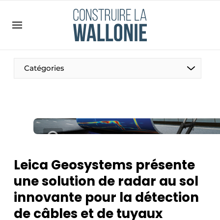
Contact
Contact direct
Emploi
Catégories
Enregistrer une offre d’emploi
Entreprises
Merci de votre inscription
S’inscrire
Home
Meest gelezen
Newsletter
Leica Geosystems présente
Podcasts
une solution de radar au sol
Privacy / Cookie statement
innovante pour la détection
S’inscrire à l’événement
de câbles et de tuyaux
S’inscrire