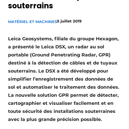
souterrains
Termes et conditions
Video’s
5 juillet 2019
MATÉRIEL ET MACHINES
Leica Geosystems, filiale du groupe Hexagon,
Construction bois
a présenté le Leica DSX, un radar au sol
portable (Ground Penetrating Radar, GPR)
Contrôle d’accès
destiné à la détection de câbles et de tuyaux
Éclairage
souterrains. Le DSX a été développé pour
simplifier l’enregistrement des données de
Fondations
sol et automatiser le traitement des données.
La nouvelle solution GPR permet de détecter,
Façades
cartographier et visualiser facilement et en
Géotextiles
toute sécurité des installations souterraines
avec la plus grande précision possible.
Infrastructures souterraines et égouttage