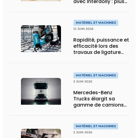
avec Interdolly : plus
de charge utile, plus
de flexibilité pour le
transport spécial
MATÉRIEL ET MACHINES
12 JUIN 2026
Rapidité, puissance et
efficacité lors des
travaux de ligature
d’acier d’armature
MATÉRIEL ET MACHINES
3 JUIN 2026
Mercedes-Benz
Trucks élargit sa
gamme de camions
électriques avec une
nouvelle variante
eActros Lowliner
MATÉRIEL ET MACHINES
2 JUIN 2026