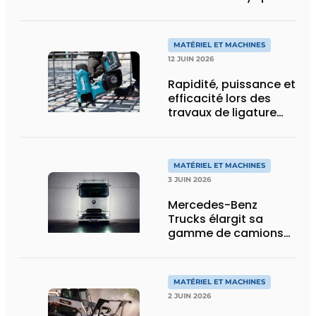
de charge utile, plus
de flexibilité pour le
transport spécial
MATÉRIEL ET MACHINES
12 JUIN 2026
Rapidité, puissance et
efficacité lors des
travaux de ligature
d’acier d’armature
MATÉRIEL ET MACHINES
3 JUIN 2026
Mercedes-Benz
Trucks élargit sa
gamme de camions
électriques avec une
nouvelle variante
eActros Lowliner
MATÉRIEL ET MACHINES
2 JUIN 2026