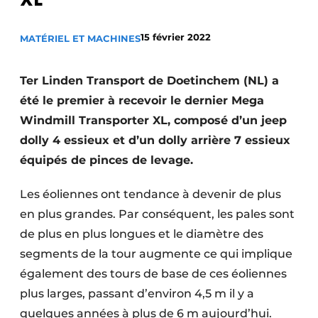
Termes et conditions
15 février 2022
MATÉRIEL ET MACHINES
Video’s
Ter Linden Transport de Doetinchem (NL) a
été le premier à recevoir le dernier Mega
Construction bois
Windmill Transporter XL, composé d’un jeep
dolly 4 essieux et d’un dolly arrière 7 essieux
Contrôle d’accès
équipés de pinces de levage.
Éclairage
Les éoliennes ont tendance à devenir de plus
Fondations
en plus grandes. Par conséquent, les pales sont
de plus en plus longues et le diamètre des
Façades
segments de la tour augmente ce qui implique
Géotextiles
également des tours de base de ces éoliennes
plus larges, passant d’environ 4,5 m il y a
Infrastructures souterraines et égouttage
quelques années à plus de 6 m aujourd’hui.