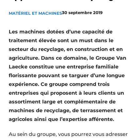
Termes et conditions
30 septembre 2019
MATÉRIEL ET MACHINES
Video’s
Les machines dotées d’une capacité de
traitement élevée sont un must dans le
Construction bois
secteur du recyclage, en construction et en
agriculture. Dans ce domaine, le Groupe Van
Contrôle d’accès
Laecke constitue une entreprise familiale
florissante pouvant se targuer d’une longue
Éclairage
expérience. Ce groupe comprend trois
Fondations
entreprises qui proposent à leurs clients un
assortiment large et complémentaire de
Façades
machines de recyclage, de terrassement et
Géotextiles
agricoles ainsi que l’expertise afférente.
Infrastructures souterraines et égouttage
Au sein du groupe, vous pourrez vous adresser