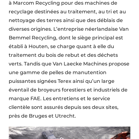
à Marcom Recycling pour des machines de
Protection solaire
recyclage destinées au traitement, au tri et au
Rénovation
nettoyage des terres ainsi que des déblais de
diverses origines. L’entreprise néerlandaise Van
Sécurité incendie
Bemmel Recycling, dont le siège principal est
établi à Houten, se charge quant à elle du
Software
traitement du bois de rebut et des déchets
Techniques ferroviaires
verts. Tandis que Van Laecke Machines propose
une gamme de pelles de manutention
Travaux ferroviaires
puissantes signées Terex ainsi qu’un large
éventail de broyeurs forestiers et industriels de
marque FAE. Les entretiens et le service
clientèle sont assurés depuis ses deux sites,
près de Bruges et Utrecht.