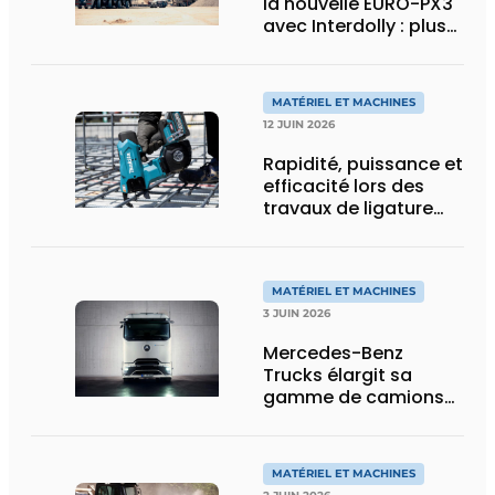
la nouvelle EURO-PX3
avec Interdolly : plus
de charge utile, plus
de flexibilité pour le
transport spécial
MATÉRIEL ET MACHINES
12 JUIN 2026
Rapidité, puissance et
efficacité lors des
travaux de ligature
d’acier d’armature
MATÉRIEL ET MACHINES
3 JUIN 2026
Mercedes-Benz
Trucks élargit sa
gamme de camions
électriques avec une
nouvelle variante
eActros Lowliner
MATÉRIEL ET MACHINES