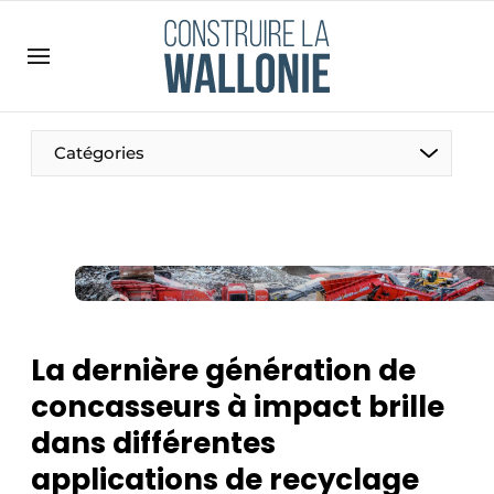
Contact
Contact direct
Emploi
Catégories
Enregistrer une offre d’emploi
Entreprises
Merci de votre inscription
S’inscrire
Home
Meest gelezen
Newsletter
La dernière génération de
Podcasts
concasseurs à impact brille
Privacy / Cookie statement
dans différentes
S’inscrire à l’événement
applications de recyclage
S’inscrire