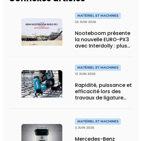
MATÉRIEL ET MACHINES
25 JUIN 2026
Nooteboom présente
la nouvelle EURO-PX3
avec Interdolly : plus
de charge utile, plus
de flexibilité pour le
transport spécial
MATÉRIEL ET MACHINES
12 JUIN 2026
Rapidité, puissance et
efficacité lors des
travaux de ligature
d’acier d’armature
MATÉRIEL ET MACHINES
3 JUIN 2026
Mercedes-Benz