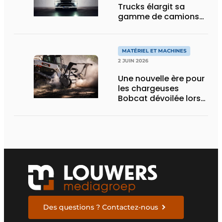
Trucks élargit sa
gamme de camions
électriques avec une
nouvelle variante
eActros Lowliner
MATÉRIEL ET MACHINES
2 JUIN 2026
Une nouvelle ère pour
les chargeuses
Bobcat dévoilée lors
des Demo Days 2026
Des questions ? Contactez-nous