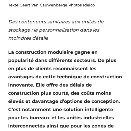
Texte Geert Van Cauwenberge Photos Idelco
Termes et conditions
Video’s
Des conteneurs sanitaires aux unités de
stockage : la personnalisation dans les
moindres détails
Construction bois
La construction modulaire gagne en
Contrôle d’accès
popularité dans différents secteurs. De plus
en plus de clients reconnaissent les
Éclairage
avantages de cette technique de construction
Fondations
innovante. Elle offre des délais de
construction plus courts, des coûts moins
Façades
élevés et davantage d’options de conception.
C’est notamment une solution intelligente
Géotextiles
pour les bureaux et les unités industrielles
Infrastructures souterraines et égouttage
interconnectés ainsi que pour les zones de