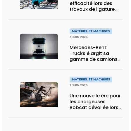
efficacité lors des
travaux de ligature
d’acier d’armature
MATÉRIEL ET MACHINES
3 JUIN 2026
Mercedes-Benz
Trucks élargit sa
gamme de camions
électriques avec une
nouvelle variante
eActros Lowliner
MATÉRIEL ET MACHINES
2 JUIN 2026
Une nouvelle ère pour
les chargeuses
Bobcat dévoilée lors
des Demo Days 2026