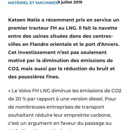
9 juillet 2019
MATÉRIEL ET MACHINES
Termes et conditions
Video’s
Katoen Natie a récemment pris en service un
premier tracteur FH au LNG. Il fait la navette
entre des usines situées dans des centres-
villes en Flandre orientale et le port d’Anvers.
Construction bois
Cet investissement n’est pas seulement
Contrôle d’accès
motivé par la diminution des émissions de
CO2, mais aussi par la réduction du bruit et
Éclairage
des poussières fines.
Fondations
« Le Volvo FH LNG diminue les émissions de CO2
Façades
de 20 % par rapport à une version diesel. Pour
de nombreuses entreprises de transport
Géotextiles
souhaitant réduire leur empreinte carbone,
Infrastructures souterraines et égouttage
c’est un argument en faveur du passage au