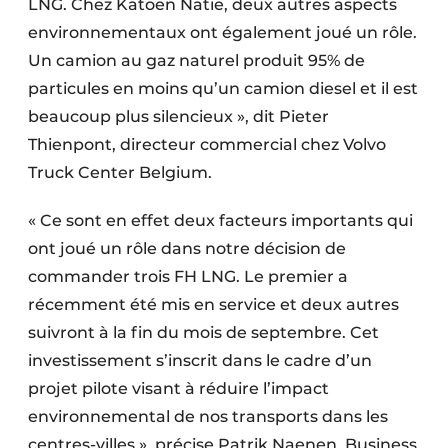
LNG. Chez Katoen Natie, deux autres aspects
Protection solaire
environnementaux ont également joué un rôle.
Un camion au gaz naturel produit 95% de
Rénovation
particules en moins qu’un camion diesel et il est
Sécurité incendie
beaucoup plus silencieux », dit Pieter
Thienpont, directeur commercial chez Volvo
Software
Truck Center Belgium.
Techniques ferroviaires
« Ce sont en effet deux facteurs importants qui
Travaux ferroviaires
ont joué un rôle dans notre décision de
commander trois FH LNG. Le premier a
récemment été mis en service et deux autres
suivront à la fin du mois de septembre. Cet
investissement s’inscrit dans le cadre d’un
projet pilote visant à réduire l’impact
environnemental de nos transports dans les
centres-villes », précise Patrik Naenen, Business