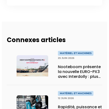
Connexes articles
MATÉRIEL ET MACHINES
25 JUIN 2026
Nooteboom présente
la nouvelle EURO-PX3
avec Interdolly : plus
de charge utile, plus
de flexibilité pour le
transport spécial
MATÉRIEL ET MACHINES
12 JUIN 2026
Rapidité, puissance et