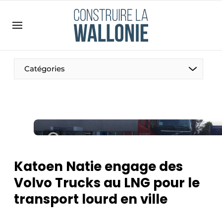
Contact
Contact direct
Emploi
Catégories
Enregistrer une offre d’emploi
Entreprises
Merci de votre inscription
S’inscrire
Home
Meest gelezen
Newsletter
Katoen Natie engage des
Podcasts
Volvo Trucks au LNG pour le
Privacy / Cookie statement
transport lourd en ville
S’inscrire à l’événement
S’inscrire