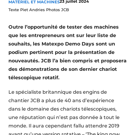
23 juillet 2024
MATÉRIEL ET MACHINES
Termes et conditions
Texte Piet Andries Photos JCB
Video’s
Outre l’opportunité de tester des machines
que les entrepreneurs ont sur leur liste de
souhaits, les Matexpo Demo Days sont un
Construction bois
podium pertinent pour la présentation de
Contrôle d’accès
nouveautés. JCB l’a bien compris et proposera
des démonstrations de son dernier chariot
Éclairage
télescopique rotatif.
Fondations
Le spécialiste britannique des engins de
Façades
chantier JCB a plus de 40 ans d’expérience
dans le domaine des chariots télescopiques,
Géotextiles
une réputation qui n’est pas donnée à tout le
monde. Il aura cependant fallu attendre 2019
Infrastructures souterraines et égouttage
avant qu’une version rotative – ‘The king now