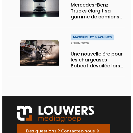
Mercedes-Benz
Trucks élargit sa
gamme de camions
électriques avec une
nouvelle variante
eActros Lowliner
MATÉRIEL ET MACHINES
2 JUIN 2026
Une nouvelle ère pour
les chargeuses
Bobcat dévoilée lors
des Demo Days 2026
Des questions ? Contactez-nous