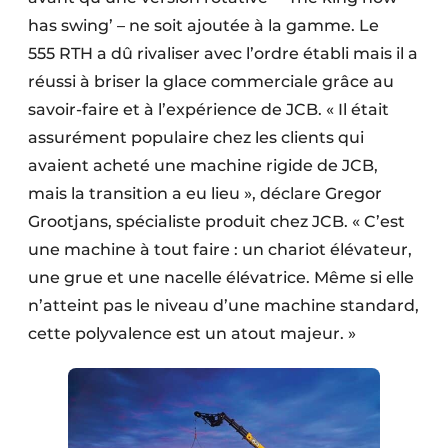
Protection solaire
has swing’ – ne soit ajoutée à la gamme. Le
555 RTH a dû rivaliser avec l’ordre établi mais il a
Rénovation
réussi à briser la glace commerciale grâce au
savoir-faire et à l’expérience de JCB. « Il était
Sécurité incendie
assurément populaire chez les clients qui
Software
avaient acheté une machine rigide de JCB,
mais la transition a eu lieu », déclare Gregor
Techniques ferroviaires
Grootjans, spécialiste produit chez JCB. « C’est
Travaux ferroviaires
une machine à tout faire : un chariot élévateur,
une grue et une nacelle élévatrice. Même si elle
n’atteint pas le niveau d’une machine standard,
cette polyvalence est un atout majeur. »