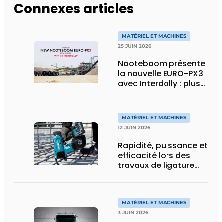
Connexes articles
MATÉRIEL ET MACHINES
25 JUIN 2026
Nooteboom présente
la nouvelle EURO-PX3
avec Interdolly : plus
de charge utile, plus
de flexibilité pour le
transport spécial
MATÉRIEL ET MACHINES
12 JUIN 2026
Rapidité, puissance et
efficacité lors des
travaux de ligature
d’acier d’armature
MATÉRIEL ET MACHINES
3 JUIN 2026