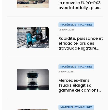
la nouvelle EURO-PX3
avec Interdolly : plus
de charge utile, plus
de flexibilité pour le
transport spécial
MATÉRIEL ET MACHINES
12 JUIN 2026
Rapidité, puissance et
efficacité lors des
travaux de ligature
d’acier d’armature
MATÉRIEL ET MACHINES
3 JUIN 2026
Mercedes-Benz
Trucks élargit sa
gamme de camions
électriques avec une
nouvelle variante
eActros Lowliner
MATÉRIEL ET MACHINES