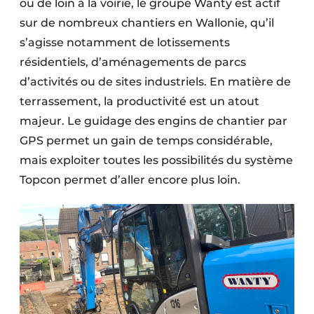
ou de loin à la voirie, le groupe Wanty est actif
Protection solaire
sur de nombreux chantiers en Wallonie, qu’il
s’agisse notamment de lotissements
Rénovation
résidentiels, d’aménagements de parcs
Sécurité incendie
d’activités ou de sites industriels. En matière de
terrassement, la productivité est un atout
Software
majeur. Le guidage des engins de chantier par
Techniques ferroviaires
GPS permet un gain de temps considérable,
mais exploiter toutes les possibilités du système
Travaux ferroviaires
Topcon permet d’aller encore plus loin.