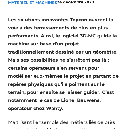
24 décembre 2020
MATÉRIEL ET MACHINES
Termes et conditions
Video’s
Les solutions innovantes Topcon ouvrent la
voie à des terrassements de plus en plus
performants. Ainsi, le logiciel 3D-MC guide la
machine sur base d’un projet
Construction bois
traditionnellement dessiné par un géomètre.
Contrôle d’accès
Mais ses possibilités ne s’arrêtent pas là :
certains opérateurs s’en servent pour
Éclairage
modéliser eux-mêmes le projet en partant de
Fondations
repères physiques qu’ils pointent sur le
terrain, pour ensuite se laisser guider. C’est
Façades
notamment le cas de Lionel Bauwens,
opérateur chez Wanty.
Géotextiles
Infrastructures souterraines et égouttage
Maîtrisant l’ensemble des métiers liés de près