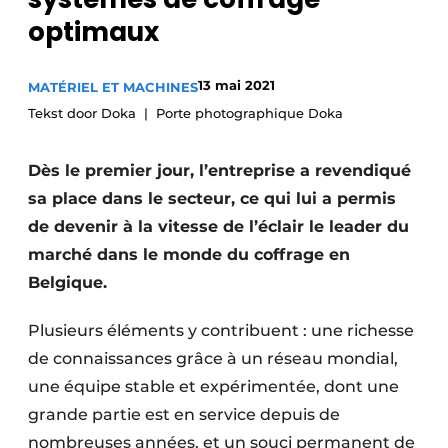
Termes et conditions
optimaux
Video’s
13 mai 2021
MATÉRIEL ET MACHINES
Tekst door Doka
Porte photographique Doka
Construction bois
Dès le premier jour, l’entreprise a revendiqué
Contrôle d’accès
sa place dans le secteur, ce qui lui a permis
de devenir à la vitesse de l’éclair le leader du
Éclairage
marché dans le monde du coffrage en
Belgique.
Fondations
Plusieurs éléments y contribuent : une richesse
Façades
de connaissances grâce à un réseau mondial,
Géotextiles
une équipe stable et expérimentée, dont une
grande partie est en service depuis de
Infrastructures souterraines et égouttage
nombreuses années, et un souci permanent de