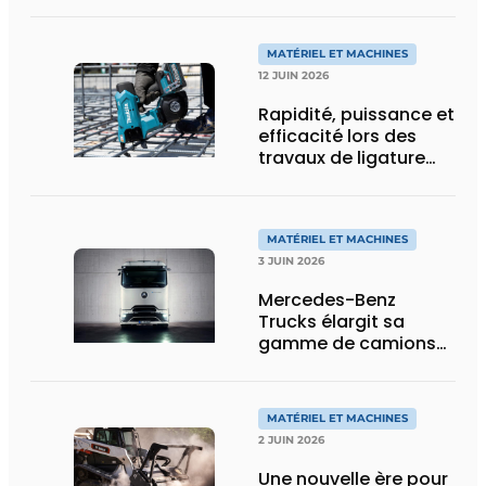
de charge utile, plus
de flexibilité pour le
transport spécial
MATÉRIEL ET MACHINES
12 JUIN 2026
Rapidité, puissance et
efficacité lors des
travaux de ligature
d’acier d’armature
MATÉRIEL ET MACHINES
3 JUIN 2026
Mercedes-Benz
Trucks élargit sa
gamme de camions
électriques avec une
nouvelle variante
eActros Lowliner
MATÉRIEL ET MACHINES
2 JUIN 2026
Une nouvelle ère pour