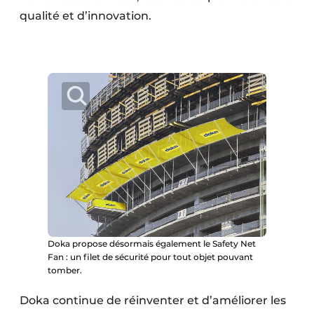
Protection solaire
qualité et d’innovation.
Rénovation
Sécurité incendie
Software
Techniques ferroviaires
Travaux ferroviaires
Doka propose désormais également le Safety Net
Fan : un filet de sécurité pour tout objet pouvant
tomber.
Doka continue de réinventer et d’améliorer les