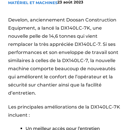
23 août 2023
MATÉRIEL ET MACHINES
Termes et conditions
Video’s
Develon, anciennement Doosan Construction
Equipment, a lancé la DX140LC-7K, une
nouvelle pelle de 14,6 tonnes qui vient
remplacer la très appréciée DX140LC-7. Si ses
Construction bois
performances et son enveloppe de travail sont
Contrôle d’accès
similaires à celles de la DX140LC-7, la nouvelle
machine comporte beaucoup de nouveautés
Éclairage
qui améliorent le confort de l’opérateur et la
Fondations
sécurité sur chantier ainsi que la facilité
d’entretien.
Façades
Les principales améliorations de la DX140LC-7K
Géotextiles
incluent :
Infrastructures souterraines et égouttage
Un meilleur accès pour l’entretien