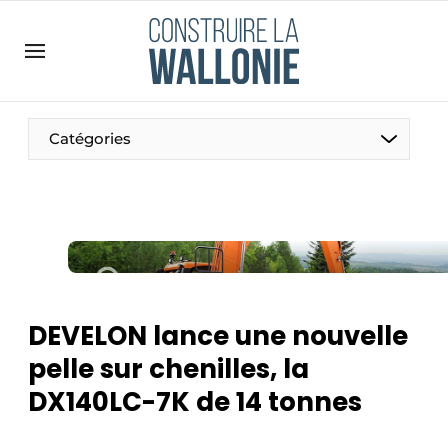
Contact
Contact direct
Emploi
Catégories
Enregistrer une offre d’emploi
Entreprises
Merci de votre inscription
S’inscrire
Home
Meest gelezen
Newsletter
DEVELON lance une nouvelle
Podcasts
pelle sur chenilles, la
Privacy / Cookie statement
DX140LC-7K de 14 tonnes
S’inscrire à l’événement
S’inscrire