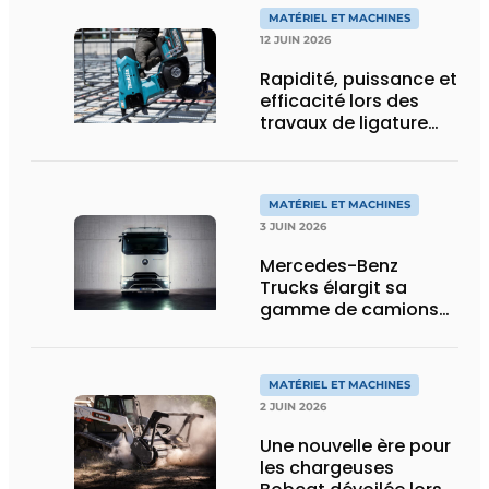
transport spécial
MATÉRIEL ET MACHINES
12 JUIN 2026
Rapidité, puissance et
efficacité lors des
travaux de ligature
d’acier d’armature
MATÉRIEL ET MACHINES
3 JUIN 2026
Mercedes-Benz
Trucks élargit sa
gamme de camions
électriques avec une
nouvelle variante
eActros Lowliner
MATÉRIEL ET MACHINES
2 JUIN 2026
Une nouvelle ère pour
les chargeuses