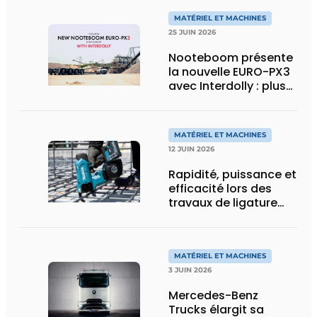
MATÉRIEL ET MACHINES
25 JUIN 2026
Nooteboom présente
la nouvelle EURO-PX3
avec Interdolly : plus
de charge utile, plus
de flexibilité pour le
transport spécial
MATÉRIEL ET MACHINES
12 JUIN 2026
Rapidité, puissance et
efficacité lors des
travaux de ligature
d’acier d’armature
MATÉRIEL ET MACHINES
3 JUIN 2026
Mercedes-Benz
Trucks élargit sa