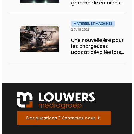
gamme de camions
électriques avec une
nouvelle variante
eActros Lowliner
MATÉRIEL ET MACHINES
2 JUIN 2026
Une nouvelle ère pour
les chargeuses
Bobcat dévoilée lors
des Demo Days 2026
Des questions ? Contactez-nous