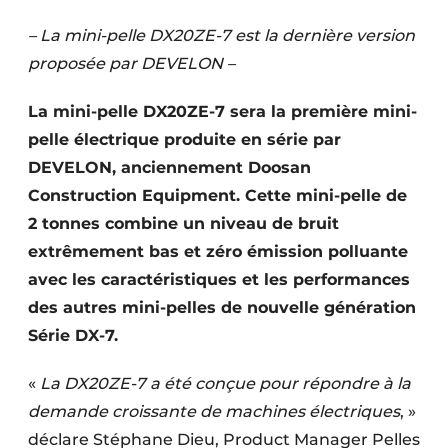
Termes et conditions
– La mini-pelle DX20ZE-7 est la dernière version
Video’s
proposée par DEVELON –
La mini-pelle DX20ZE-7 sera la première mini-
pelle électrique produite en série par
Construction bois
DEVELON, anciennement Doosan
Construction Equipment. Cette mini-pelle de
Contrôle d’accès
2 tonnes combine un niveau de bruit
Éclairage
extrêmement bas et zéro émission polluante
avec les caractéristiques et les performances
Fondations
des autres mini-pelles de nouvelle génération
Façades
Série DX-7.
Géotextiles
«
La DX20ZE-7 a été conçue pour répondre à la
demande croissante de machines électriques
, »
Infrastructures souterraines et égouttage
déclare Stéphane Dieu, Product Manager Pelles