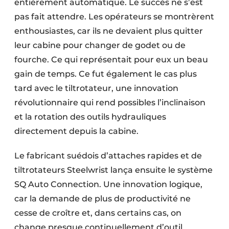
entièrement automatique. Le succès ne s’est
Protection solaire
pas fait attendre. Les opérateurs se montrèrent
enthousiastes, car ils ne devaient plus quitter
Rénovation
leur cabine pour changer de godet ou de
Sécurité incendie
fourche. Ce qui représentait pour eux un beau
gain de temps. Ce fut également le cas plus
Software
tard avec le tiltrotateur, une innovation
Techniques ferroviaires
révolutionnaire qui rend possibles l’inclinaison
et la rotation des outils hydrauliques
Travaux ferroviaires
directement depuis la cabine.
Le fabricant suédois d’attaches rapides et de
tiltrotateurs Steelwrist lança ensuite le système
SQ Auto Connection. Une innovation logique,
car la demande de plus de productivité ne
cesse de croître et, dans certains cas, on
change presque continuellement d’outil.