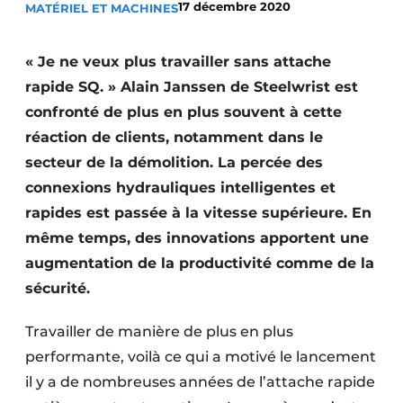
17 décembre 2020
MATÉRIEL ET MACHINES
Termes et conditions
Video’s
« Je ne veux plus travailler sans attache
rapide SQ. » Alain Janssen de Steelwrist est
confronté de plus en plus souvent à cette
réaction de clients, notamment dans le
Construction bois
secteur de la démolition. La percée des
Contrôle d’accès
connexions hydrauliques intelligentes et
rapides est passée à la vitesse supérieure. En
Éclairage
même temps, des innovations apportent une
Fondations
augmentation de la productivité comme de la
sécurité.
Façades
Travailler de manière de plus en plus
Géotextiles
performante, voilà ce qui a motivé le lancement
Infrastructures souterraines et égouttage
il y a de nombreuses années de l’attache rapide