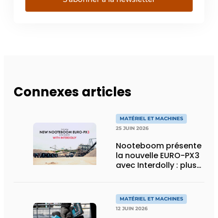
Connexes articles
MATÉRIEL ET MACHINES
25 JUIN 2026
Nooteboom présente
la nouvelle EURO-PX3
avec Interdolly : plus
de charge utile, plus
de flexibilité pour le
transport spécial
MATÉRIEL ET MACHINES
12 JUIN 2026