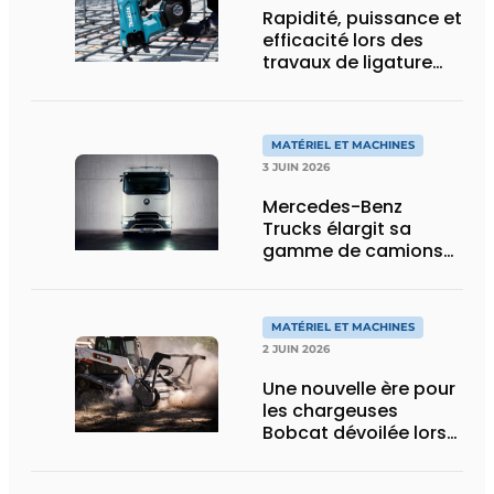
Rapidité, puissance et
efficacité lors des
travaux de ligature
d’acier d’armature
MATÉRIEL ET MACHINES
3 JUIN 2026
Mercedes-Benz
Trucks élargit sa
gamme de camions
électriques avec une
nouvelle variante
eActros Lowliner
MATÉRIEL ET MACHINES
2 JUIN 2026
Une nouvelle ère pour
les chargeuses
Bobcat dévoilée lors
des Demo Days 2026