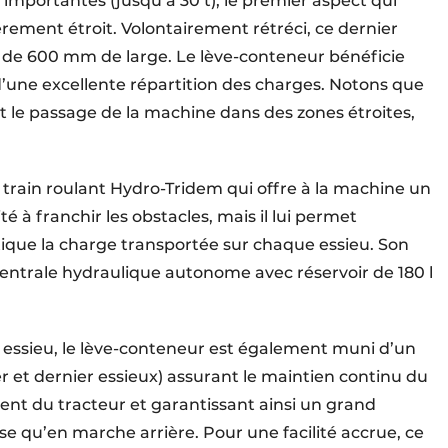
importantes (jusqu’à 30 t), le premier aspect qui
èrement étroit. Volontairement rétréci, ce dernier
s de 600 mm de large. Le lève-conteneur bénéficie
 d’une excellente répartition des charges. Notons que
t le passage de la machine dans des zones étroites,
 train roulant Hydro-Tridem qui offre à la machine un
à franchir les obstacles, mais il lui permet
ique la charge transportée sur chaque essieu. Son
entrale hydraulique autonome avec réservoir de 180 l
er essieu, le lève-conteneur est également muni d’un
r et dernier essieux) assurant le maintien continu du
nt du tracteur et garantissant ainsi un grand
se qu’en marche arrière. Pour une facilité accrue, ce