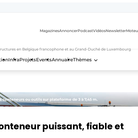
Magazines
Annoncer
Podcast
Vidéos
Newsletter
Moteu
nfrastructures en Belgique francophone et au Grand-Duché de Luxembourg
tion
Infra
Projets
Events
Annuaire
Thèmes
n
s conteneurs ou outils sur plateforme de 3 à 7,45 m.
onteneur puissant, fiable et