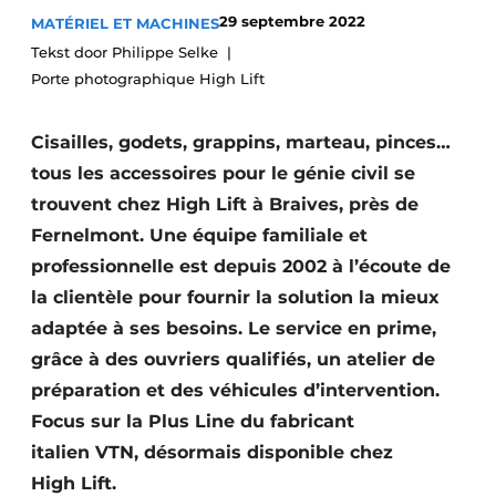
29 septembre 2022
MATÉRIEL ET MACHINES
Termes et conditions
Tekst door Philippe Selke
Video’s
Porte photographique High Lift
Cisailles, godets, grappins, marteau, pinces…
Construction bois
tous les accessoires pour le génie civil se
trouvent chez High Lift à Braives, près de
Contrôle d’accès
Fernelmont. Une équipe familiale et
professionnelle est depuis 2002 à l’écoute de
Éclairage
la clientèle pour fournir la solution la mieux
Fondations
adaptée à ses besoins. Le service en prime,
grâce à des ouvriers qualifiés, un atelier de
Façades
préparation et des véhicules d’intervention.
Géotextiles
Focus sur la Plus Line du fabricant
italien VTN, désormais disponible chez
Infrastructures souterraines et égouttage
High Lift.