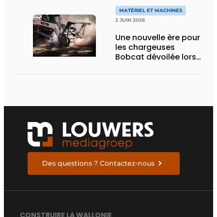
eActros Lowliner
MATÉRIEL ET MACHINES
2 JUIN 2026
Une nouvelle ère pour
les chargeuses
Bobcat dévoilée lors
des Demo Days 2026
Des questions ? Contactez-nous
CONSTRUIRE LA WALLONIE