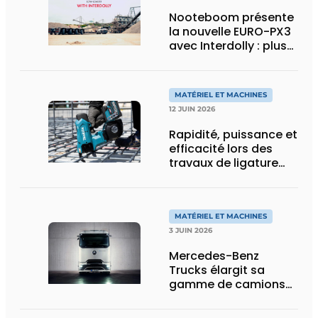
Nooteboom présente
la nouvelle EURO-PX3
avec Interdolly : plus
de charge utile, plus
de flexibilité pour le
transport spécial
MATÉRIEL ET MACHINES
12 JUIN 2026
Rapidité, puissance et
efficacité lors des
travaux de ligature
d’acier d’armature
MATÉRIEL ET MACHINES
3 JUIN 2026
Mercedes-Benz
Trucks élargit sa
gamme de camions
électriques avec une
nouvelle variante