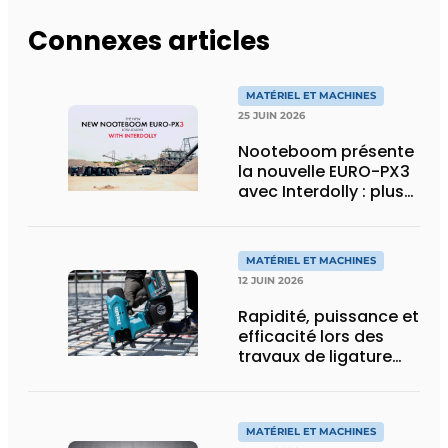
Connexes articles
MATÉRIEL ET MACHINES
25 JUIN 2026
Nooteboom présente
la nouvelle EURO-PX3
avec Interdolly : plus
de charge utile, plus
de flexibilité pour le
transport spécial
MATÉRIEL ET MACHINES
12 JUIN 2026
Rapidité, puissance et
efficacité lors des
travaux de ligature
d’acier d’armature
MATÉRIEL ET MACHINES