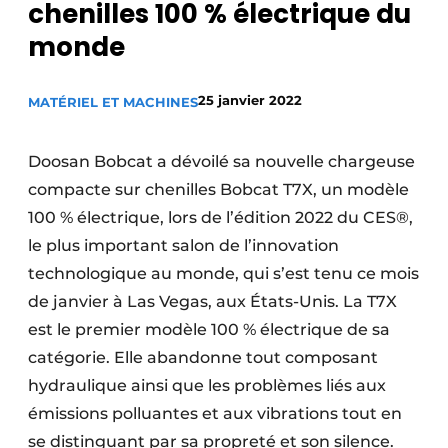
chenilles 100 % électrique du
Termes et conditions
monde
Video’s
25 janvier 2022
MATÉRIEL ET MACHINES
Construction bois
Doosan Bobcat a dévoilé sa nouvelle chargeuse
compacte sur chenilles Bobcat T7X, un modèle
Contrôle d’accès
100 % électrique, lors de l’édition 2022 du CES®,
Éclairage
le plus important salon de l’innovation
technologique au monde, qui s’est tenu ce mois
Fondations
de janvier à Las Vegas, aux États-Unis. La T7X
est le premier modèle 100 % électrique de sa
Façades
catégorie. Elle abandonne tout composant
Géotextiles
hydraulique ainsi que les problèmes liés aux
émissions polluantes et aux vibrations tout en
Infrastructures souterraines et égouttage
se distinguant par sa propreté et son silence.