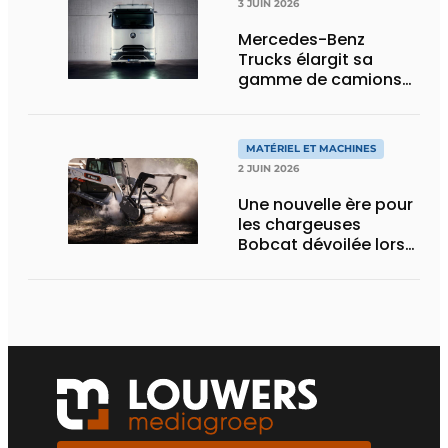
3 JUIN 2026
Mercedes-Benz
Trucks élargit sa
gamme de camions
électriques avec une
nouvelle variante
eActros Lowliner
MATÉRIEL ET MACHINES
2 JUIN 2026
Une nouvelle ère pour
les chargeuses
Bobcat dévoilée lors
des Demo Days 2026