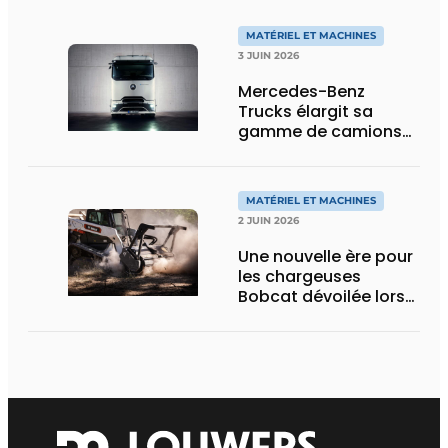
MATÉRIEL ET MACHINES
3 JUIN 2026
Mercedes-Benz
Trucks élargit sa
gamme de camions
électriques avec une
nouvelle variante
eActros Lowliner
MATÉRIEL ET MACHINES
2 JUIN 2026
Une nouvelle ère pour
les chargeuses
Bobcat dévoilée lors
des Demo Days 2026