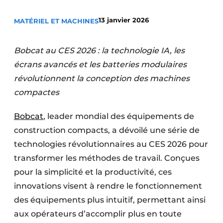
Termes et conditions
13 janvier 2026
MATÉRIEL ET MACHINES
Video’s
Bobcat au CES 2026 : la technologie IA, les
écrans avancés et les batteries modulaires
Construction bois
révolutionnent la conception des machines
compactes
Contrôle d’accès
Bobcat
, leader mondial des équipements de
Éclairage
construction compacts, a dévoilé une série de
Fondations
technologies révolutionnaires au CES 2026 pour
transformer les méthodes de travail. Conçues
Façades
pour la simplicité et la productivité, ces
innovations visent à rendre le fonctionnement
Géotextiles
des équipements plus intuitif, permettant ainsi
Infrastructures souterraines et égouttage
aux opérateurs d’accomplir plus en toute