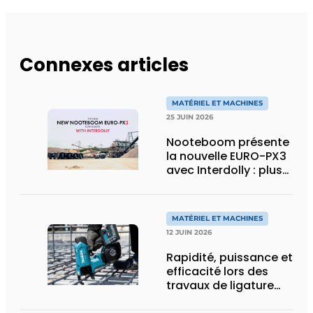
Connexes articles
MATÉRIEL ET MACHINES
25 JUIN 2026
Nooteboom présente
la nouvelle EURO-PX3
avec Interdolly : plus
de charge utile, plus
de flexibilité pour le
transport spécial
MATÉRIEL ET MACHINES
12 JUIN 2026
Rapidité, puissance et
efficacité lors des
travaux de ligature
d’acier d’armature