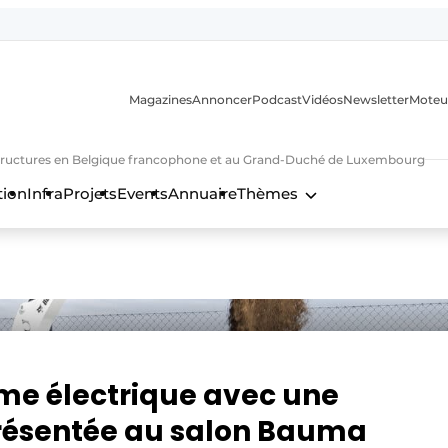
Magazines
Annoncer
Podcast
Vidéos
Newsletter
Moteu
nfrastructures en Belgique francophone et au Grand-Duché de Luxembourg
tion
Infra
Projets
Events
Annuaire
Thèmes
n
me électrique avec une
présentée au salon Bauma