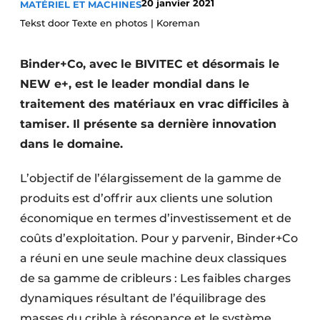
20 janvier 2021
MATÉRIEL ET MACHINES
Termes et conditions
Tekst door Texte en photos | Koreman
Video’s
Binder+Co, avec le BIVITEC et désormais le
NEW e+, est le leader mondial dans le
traitement des matériaux en vrac difficiles à
Construction bois
tamiser. Il présente sa dernière innovation
Contrôle d’accès
dans le domaine.
Éclairage
L’objectif de l’élargissement de la gamme de
produits est d’offrir aux clients une solution
Fondations
économique en termes d’investissement et de
Façades
coûts d’exploitation. Pour y parvenir, Binder+Co
a réuni en une seule machine deux classiques
Géotextiles
de sa gamme de cribleurs : Les faibles charges
dynamiques résultant de l’équilibrage des
Infrastructures souterraines et égouttage
masses du crible à résonance et le système