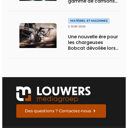
gamme de camions
électriques avec une
nouvelle variante
eActros Lowliner
MATÉRIEL ET MACHINES
2 JUIN 2026
Une nouvelle ère pour
les chargeuses
Bobcat dévoilée lors
des Demo Days 2026
Des questions ? Contactez-nous