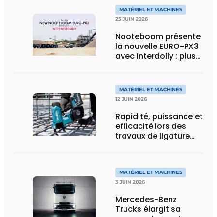
MATÉRIEL ET MACHINES
25 JUIN 2026
Nooteboom présente
la nouvelle EURO-PX3
avec Interdolly : plus
de charge utile, plus
de flexibilité pour le
transport spécial
MATÉRIEL ET MACHINES
12 JUIN 2026
Rapidité, puissance et
efficacité lors des
travaux de ligature
d’acier d’armature
MATÉRIEL ET MACHINES
3 JUIN 2026
Mercedes-Benz
Trucks élargit sa