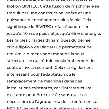
Protection solaire
flipflow BIVITEC. Cette fusion de machinerie se
traduit par une construction légère et une
Rénovation
puissance d’entraînement plus faible. Cela
signifie que le BIVITEC e+ fait économiser
Sécurité incendie
jusqu’à 40 % de poids et jusqu’à 65 % d’énergie.
Software
Les faibles charges dynamiques du dernier
crible flipflow de Binder+Co permettent de
Techniques ferroviaires
réduire le dimensionnement de la sous-
Travaux ferroviaires
structure, ce qui réduit considérablement les
coûts d’investissement. Cela est également
intéressant pour l’adaptation ou le
remplacement de machines dans des
installations existantes, car l’infrastructure
existante peut être utilisée sans qu’il soit
nécessaire de l’agrandir ou de la renforcer. Le
BIVITEC e+ peut être à un étage ou à plusieurs