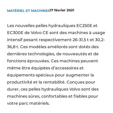
Termes et conditions
17 février 2021
MATÉRIEL ET MACHINES
Video’s
Les nouvelles pelles hydrauliques EC250E et
EC300E de Volvo CE sont des machines à usage
Construction bois
intensif pesant respectivement 26-31,5 t et 30,2-
36,8 t. Ces modèles améliorés sont dotés des
Contrôle d’accès
dernières technologies, de nouveautés et de
fonctions éprouvées. Ces machines peuvent
Éclairage
même être équipées d’accessoires et
Fondations
équipements spéciaux pour augmenter la
productivité et la rentabilité. Conçues pour
Façades
durer, ces pelles hydrauliques Volvo sont des
Géotextiles
machines sûres, confortables et fiables pour
votre parc matériels.
Infrastructures souterraines et égouttage