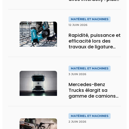
de charge utile, plus
de flexibilité pour le
transport spécial
MATÉRIEL ET MACHINES
12 JUIN 2026
Rapidité, puissance et
efficacité lors des
travaux de ligature
d’acier d’armature
MATÉRIEL ET MACHINES
3 JUIN 2026
Mercedes-Benz
Trucks élargit sa
gamme de camions
électriques avec une
nouvelle variante
eActros Lowliner
MATÉRIEL ET MACHINES
2 JUIN 2026