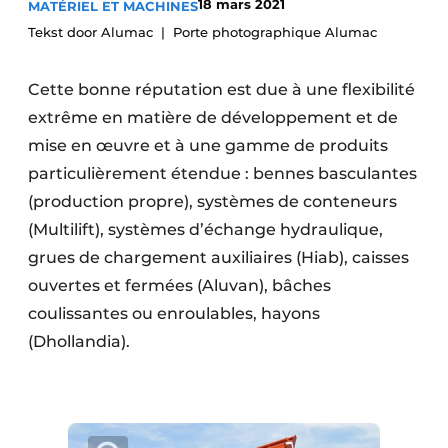
18 mars 2021
MATÉRIEL ET MACHINES
Termes et conditions
Tekst door Alumac
Porte photographique Alumac
Video’s
Cette bonne réputation est due à une flexibilité
extrême en matière de développement et de
mise en œuvre et à une gamme de produits
Construction bois
particulièrement étendue : bennes basculantes
Contrôle d’accès
(production propre), systèmes de conteneurs
(Multilift), systèmes d’échange hydraulique,
Éclairage
grues de chargement auxiliaires (Hiab), caisses
ouvertes et fermées (Aluvan), bâches
Fondations
coulissantes ou enroulables, hayons
Façades
(Dhollandia).
Géotextiles
Infrastructures souterraines et égouttage