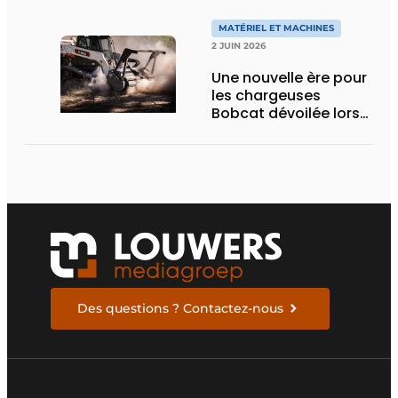
nouvelle variante
eActros Lowliner
MATÉRIEL ET MACHINES
2 JUIN 2026
Une nouvelle ère pour
les chargeuses
Bobcat dévoilée lors
des Demo Days 2026
Des questions ? Contactez-nous