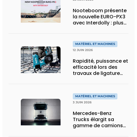
Nooteboom présente
la nouvelle EURO-PX3
avec Interdolly : plus
de charge utile, plus
de flexibilité pour le
transport spécial
MATÉRIEL ET MACHINES
12 JUIN 2026
Rapidité, puissance et
efficacité lors des
travaux de ligature
d’acier d’armature
MATÉRIEL ET MACHINES
3 JUIN 2026
Mercedes-Benz
Trucks élargit sa
gamme de camions
électriques avec une