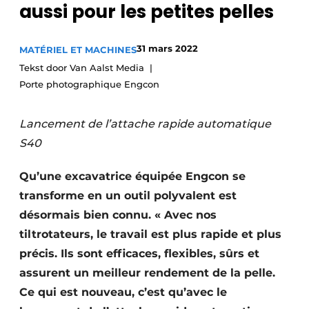
aussi pour les petites pelles
Termes et conditions
Video’s
31 mars 2022
MATÉRIEL ET MACHINES
Tekst door Van Aalst Media
Porte photographique Engcon
Construction bois
Lancement de l’attache rapide automatique
Contrôle d’accès
S40
Éclairage
Qu’une excavatrice équipée Engcon se
transforme en un outil polyvalent est
Fondations
désormais bien connu. « Avec nos
Façades
tiltrotateurs, le travail est plus rapide et plus
précis. Ils sont efficaces, flexibles, sûrs et
Géotextiles
assurent un meilleur rendement de la pelle.
Infrastructures souterraines et égouttage
Ce qui est nouveau, c’est qu’avec le