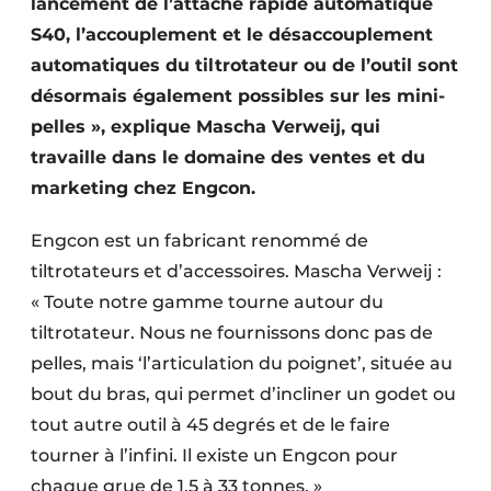
lancement de l’attache rapide automatique
Protection solaire
S40, l’accouplement et le désaccouplement
automatiques du tiltrotateur ou de l’outil sont
Rénovation
désormais également possibles sur les mini-
Sécurité incendie
pelles », explique Mascha Verweij, qui
travaille dans le domaine des ventes et du
Software
marketing chez Engcon.
Techniques ferroviaires
Engcon est un fabricant renommé de
Travaux ferroviaires
tiltrotateurs et d’accessoires. Mascha Verweij :
« Toute notre gamme tourne autour du
tiltrotateur. Nous ne fournissons donc pas de
pelles, mais ‘l’articulation du poignet’, située au
bout du bras, qui permet d’incliner un godet ou
tout autre outil à 45 degrés et de le faire
tourner à l’infini. Il existe un Engcon pour
chaque grue de 1,5 à 33 tonnes. »