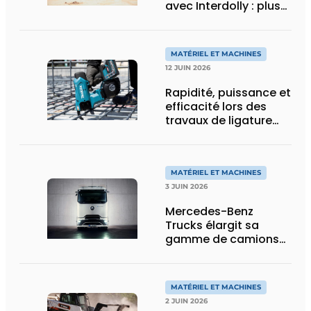
avec Interdolly : plus
de charge utile, plus
de flexibilité pour le
transport spécial
MATÉRIEL ET MACHINES
12 JUIN 2026
Rapidité, puissance et
efficacité lors des
travaux de ligature
d’acier d’armature
MATÉRIEL ET MACHINES
3 JUIN 2026
Mercedes-Benz
Trucks élargit sa
gamme de camions
électriques avec une
nouvelle variante
eActros Lowliner
MATÉRIEL ET MACHINES
2 JUIN 2026