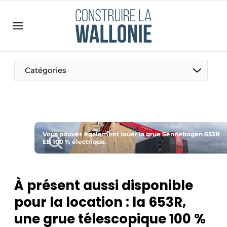
Contact
Contact direct
Emploi
Catégories
Enregistrer une offre d’emploi
Entreprises
Merci de votre inscription
S’inscrire
Home
Meest gelezen
Vous pouvez également louer la grue Sennebogen 653R
EB 100 % électrique.
Newsletter
Podcasts
À présent aussi disponible
Privacy / Cookie statement
pour la location : la 653R,
S’inscrire à l’événement
une grue télescopique 100 %
S’inscrire