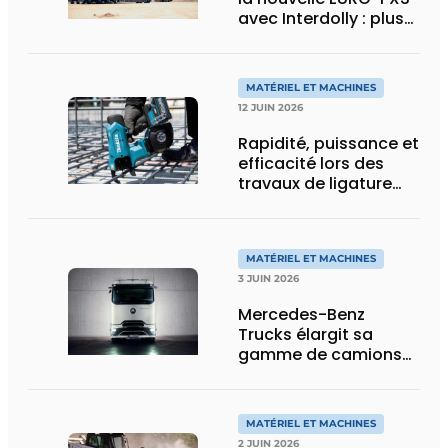
avec Interdolly : plus
de charge utile, plus
de flexibilité pour le
transport spécial
MATÉRIEL ET MACHINES
12 JUIN 2026
Rapidité, puissance et
efficacité lors des
travaux de ligature
d’acier d’armature
MATÉRIEL ET MACHINES
3 JUIN 2026
Mercedes-Benz
Trucks élargit sa
gamme de camions
électriques avec une
nouvelle variante
eActros Lowliner
MATÉRIEL ET MACHINES
2 JUIN 2026