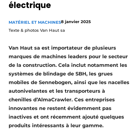
électrique
Termes et conditions
Video’s
8 janvier 2025
MATÉRIEL ET MACHINES
Texte & photos Van Haut sa
Construction bois
Van Haut sa est importateur de plusieurs
marques de machines leaders pour le secteur
Contrôle d’accès
de la construction. Cela inclut notamment les
systèmes de blindage de SBH, les grues
Éclairage
mobiles de Sennebogen, ainsi que les nacelles
Fondations
autonivelantes et les transporteurs à
chenilles d’AlmaCrawler. Ces entreprises
Façades
innovantes ne restent évidemment pas
Géotextiles
inactives et ont récemment ajouté quelques
produits intéressants à leur gamme.
Infrastructures souterraines et égouttage