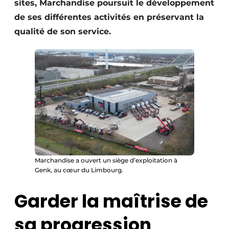
sites, Marchandise poursuit le développement
Protection solaire
de ses différentes activités en préservant la
qualité de son service.
Rénovation
Sécurité incendie
Software
Techniques ferroviaires
Travaux ferroviaires
Marchandise a ouvert un siège d’exploitation à
Genk, au cœur du Limbourg.
Garder la maîtrise de
sa progression