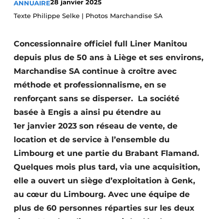
28 janvier 2025
ANNUAIRE
Termes et conditions
Texte Philippe Selke | Photos Marchandise SA
Video’s
Concessionnaire officiel full Liner Manitou
depuis plus de 50 ans à Liège et ses environs,
Marchandise SA continue à croître avec
Construction bois
méthode et professionnalisme, en se
Contrôle d’accès
renforçant sans se disperser. La société
basée à Engis a ainsi pu étendre au
Éclairage
1er janvier 2023 son réseau de vente, de
location et de service à l’ensemble du
Fondations
Limbourg et une partie du Brabant Flamand.
Façades
Quelques mois plus tard, via une acquisition,
elle a ouvert un siège d’exploitation à Genk,
Géotextiles
au cœur du Limbourg. Avec une équipe de
Infrastructures souterraines et égouttage
plus de 60 personnes réparties sur les deux