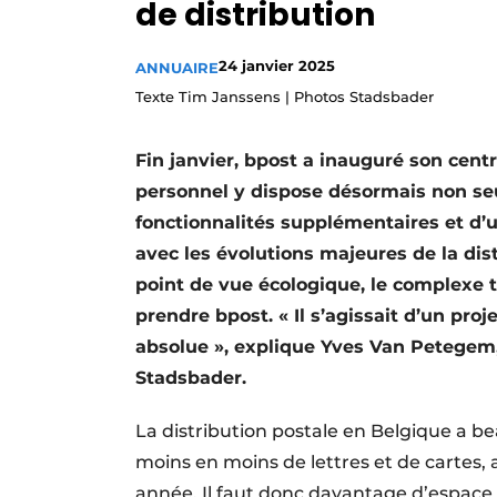
de distribution
Termes et conditions
Video’s
24 janvier 2025
ANNUAIRE
Texte Tim Janssens | Photos Stadsbader
Fin janvier, bpost a inauguré son cent
personnel y dispose désormais non se
fonctionnalités supplémentaires et d’u
avec les évolutions majeures de la dist
point de vue écologique, le complexe 
prendre bpost. « Il s’agissait d’un proje
absolue », explique Yves Van Petegem,
Stadsbader.
La distribution postale en Belgique a 
moins en moins de lettres et de cartes,
année. Il faut donc davantage d’espace p