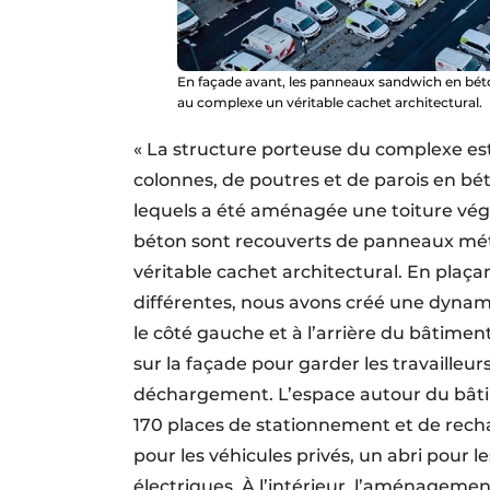
En façade avant, les panneaux sandwich en bét
au complexe un véritable cachet architectural.
« La structure porteuse du complexe es
colonnes, de poutres et de parois en bé
lequels a été aménagée une toiture vég
béton sont recouverts de panneaux mét
véritable cachet architectural. En plaç
différentes, nous avons créé une dynami
le côté gauche et à l’arrière du bâtim
sur la façade pour garder les travailleu
déchargement. L’espace autour du bâti
170 places de stationnement et de recha
pour les véhicules privés, un abri pour
électriques. À l’intérieur, l’aménageme