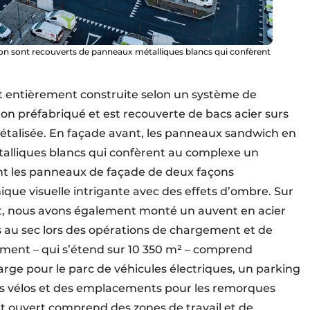
on sont recouverts de panneaux métalliques blancs qui confèrent
t entièrement construite selon un système de
ton préfabriqué et est recouverte de bacs acier surs
étalisée. En façade avant, les panneaux sandwich en
alliques blancs qui confèrent au complexe un
ant les panneaux de façade de deux façons
que visuelle intrigante avec des effets d’ombre. Sur
ent, nous avons également monté un auvent en acier
rs au sec lors des opérations de chargement et de
ment – qui s’étend sur 10 350 m² – comprend
rge pour le parc de véhicules électriques, un parking
 les vélos et des emplacements pour les remorques
nt ouvert comprend des zones de travail et de