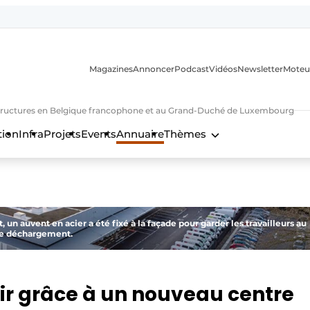
Magazines
Annoncer
Podcast
Vidéos
Newsletter
Moteu
nfrastructures en Belgique francophone et au Grand-Duché de Luxembourg
tion
Infra
Projets
Events
Annuaire
Thèmes
n
, un auvent en acier a été fixé à la façade pour garder les travailleurs au
de déchargement.
nir grâce à un nouveau centre