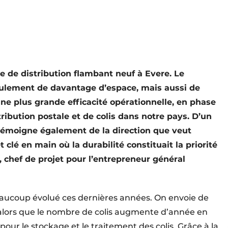
re de distribution flambant neuf à Evere. Le
ulement de davantage d’espace, mais aussi de
ne plus grande efficacité opérationnelle, en phase
ribution postale et de colis dans notre pays. D’un
témoigne également de la direction que veut
t clé en main où la durabilité constituait la priorité
 chef de projet pour l’entrepreneur général
beaucoup évolué ces dernières années. On envoie de
 alors que le nombre de colis augmente d’année en
our le stockage et le traitement des colis. Grâce à la