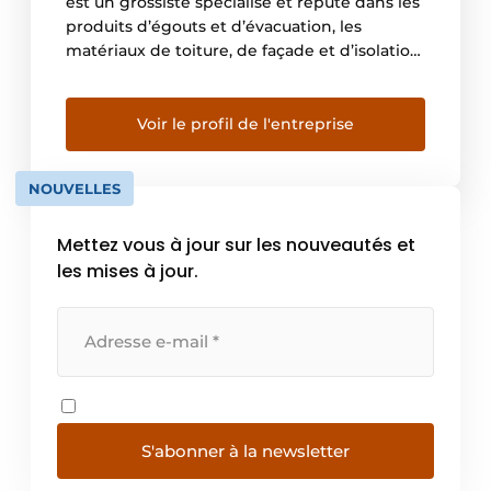
est un grossiste spécialisé et réputé dans les
produits d’égouts et d’évacuation, les
matériaux de toiture, de façade et d’isolation,
ainsi que les films. Nos clients sont aussi bien
des professionnels de la construction que
des bricoleurs. Notre offre comprend des
Voir le profil de l'entreprise
marques connues, mais aussi une gamme de
produits […]
NOUVELLES
Mettez vous à jour sur les nouveautés et
les mises à jour.
S'abonner à la newsletter