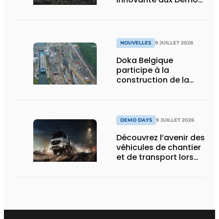
Days 2026
NOUVELLES
9 JUILLET 2026
Doka Belgique
participe à la
construction de la
nouvelle écluse
d’Obourg
DEMO DAYS
9 JUILLET 2026
Découvrez l’avenir des
véhicules de chantier
et de transport lors
des Demo Days