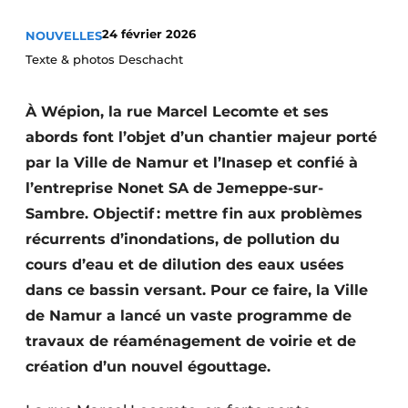
Termes et conditions
24 février 2026
NOUVELLES
Video’s
Texte & photos Deschacht
À Wépion, la rue Marcel Lecomte et ses
abords font l’objet d’un chantier majeur porté
Construction bois
par la Ville de Namur et l’Inasep et confié à
Contrôle d’accès
l’entreprise Nonet SA de Jemeppe-sur-
Sambre. Objectif : mettre fin aux problèmes
Éclairage
récurrents d’inondations, de pollution du
Fondations
cours d’eau et de dilution des eaux usées
dans ce bassin versant. Pour ce faire, la Ville
Façades
de Namur a lancé un vaste programme de
travaux de réaménagement de voirie et de
Géotextiles
création d’un nouvel égouttage.
Infrastructures souterraines et égouttage