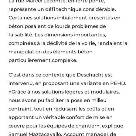
La rue Marcel Lecomte, en forte pente,
Protection solaire
représente un défi technique considérable.
Certaines solutions initialement prescrites en
Rénovation
béton posaient de lourds problèmes de
Sécurité incendie
faisabilité. Les dimensions importantes,
combinées à la déclivité de la voirie, rendaient la
Software
manipulation des éléments béton
particulièrement complexe.
Techniques ferroviaires
Travaux ferroviaires
C’est dans ce contexte que Deschacht est
intervenu, en proposant une variante en PEHD.
« Grâce à nos solutions légères et modulaires,
nous avons pu faciliter la pose en milieu
contraint, tout en réduisant les coûts et en
apportant un véritable confort de mise en
œuvre pour les équipes de chantier », explique
Samuel Mazzacavallo, Account manager de