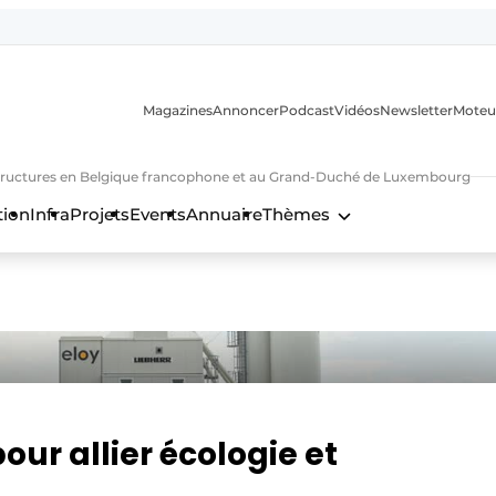
Magazines
Annoncer
Podcast
Vidéos
Newsletter
Moteu
nfrastructures en Belgique francophone et au Grand-Duché de Luxembourg
tion
Infra
Projets
Events
Annuaire
Thèmes
n
our allier écologie et