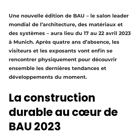
Termes et conditions
Une nouvelle édition de BAU – le salon leader
Video’s
mondial de l’architecture, des matériaux et
des systèmes – aura lieu du 17 au 22 avril 2023
à Munich. Après quatre ans d’absence, les
Construction bois
visiteurs et les exposants vont enfin se
rencontrer physiquement pour découvrir
Contrôle d’accès
ensemble les dernières tendances et
Éclairage
développements du moment.
Fondations
La construction
Façades
durable au cœur de
Géotextiles
BAU 2023
Infrastructures souterraines et égouttage